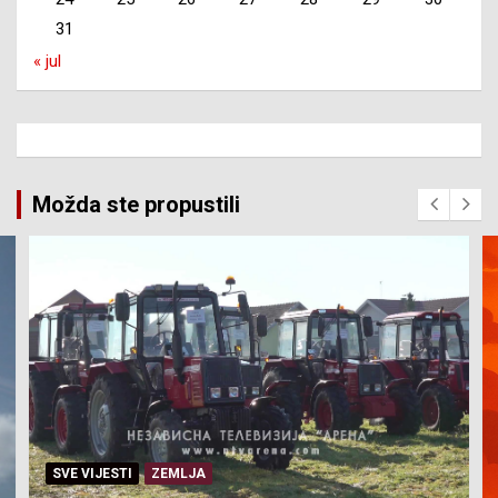
31
« jul
Možda ste propustili
SVE VIJESTI
ZEMLJA