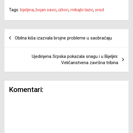
Tags:
bijeljina
,
bojan savic
,
izbori
,
mikajlo lazic
,
snsd
Navigacija
Obilna kiša izazvala brojne probleme u saobraćaju
članaka
Ujedinjena Srpska pokazala snagu i u Bijeljini:
Veličanstvena završna tribina
Komentari: