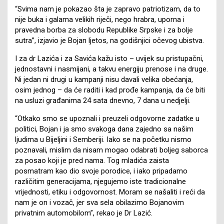
“Svima nam je pokazao šta je zapravo patriotizam, da to
nije buka i galama velikih riječi, nego hrabra, uporna i
pravedna borba za slobodu Republike Srpske i za bolje
sutra”, izjavio je Bojan ljetos, na godišnjici očevog ubistva.
I za dr Lazića i za Savića kažu isto – uvijek su pristupačni,
jednostavni i nasmijani, a takvu energiju prenose i na druge.
Ni jedan ni drugi u kampanji nisu davali velika obećanja,
osim jednog – da će raditi i kad prođe kampanja, da će biti
na usluzi građanima 24 sata dnevno, 7 dana u nedjelji.
“Otkako smo se upoznali i preuzeli odgovorne zadatke u
politici, Bojan i ja smo svakoga dana zajedno sa našim
ljudima u Bijeljini i Semberiji. Iako se na početku nismo
poznavali, mislim da nisam mogao odabrati boljeg saborca
za posao koji je pred nama. Tog mladića zaista
posmatram kao dio svoje porodice, i iako pripadamo
različitim generacijama, njegujemo iste tradicionalne
vrijednosti, etiku i odgovornost. Moram se našaliti i reći da
nam je on i vozač, jer sva sela obilazimo Bojanovim
privatnim automobilom”, rekao je Dr Lazić.