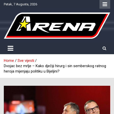
Skip
Petak, 7 Augusta, 2026
to
content
Provjereno. Tačno. Objektivno.
NTV Arena
Home
Sve vijesti
Dvojac bez mrlje – Kako dječiji hirurg i sin semberskog ratnog
heroja mijenjaju politiku u Bijeljini?