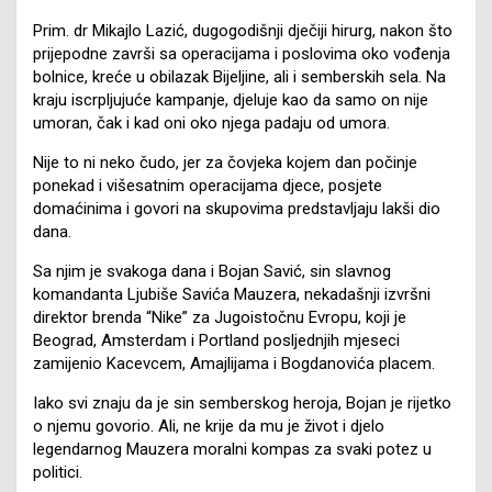
Prim. dr Mikajlo Lazić, dugogodišnji dječiji hirurg, nakon što
prijepodne završi sa operacijama i poslovima oko vođenja
bolnice, kreće u obilazak Bijeljine, ali i semberskih sela. Na
kraju iscrpljujuće kampanje, djeluje kao da samo on nije
umoran, čak i kad oni oko njega padaju od umora.
Nije to ni neko čudo, jer za čovjeka kojem dan počinje
ponekad i višesatnim operacijama djece, posjete
domaćinima i govori na skupovima predstavljaju lakši dio
dana.
Sa njim je svakoga dana i Bojan Savić, sin slavnog
komandanta Ljubiše Savića Mauzera, nekadašnji izvršni
direktor brenda “Nike” za Jugoistočnu Evropu, koji je
Beograd, Amsterdam i Portland posljednjih mjeseci
zamijenio Kacevcem, Amajlijama i Bogdanovića placem.
Iako svi znaju da je sin semberskog heroja, Bojan je rijetko
o njemu govorio. Ali, ne krije da mu je život i djelo
legendarnog Mauzera moralni kompas za svaki potez u
politici.