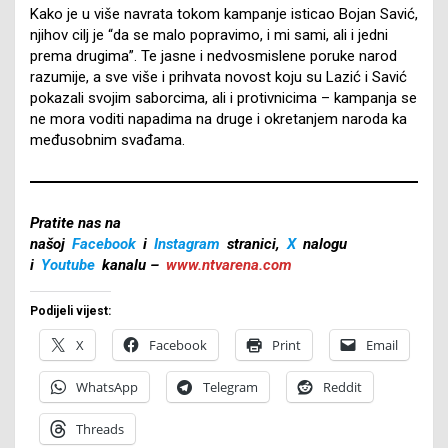
Kako je u više navrata tokom kampanje isticao Bojan Savić,
njihov cilj je “da se malo popravimo, i mi sami, ali i jedni
prema drugima”. Te jasne i nedvosmislene poruke narod
razumije, a sve više i prihvata novost koju su Lazić i Savić
pokazali svojim saborcima, ali i protivnicima – kampanja se
ne mora voditi napadima na druge i okretanjem naroda ka
međusobnim svađama.
Pratite nas na
našoj
Facebook
i
Instagram
stranici,
X
nalogu
i
Youtube
kanalu –
www.ntvarena.com
Podijeli vijest:
X
Facebook
Print
Email
WhatsApp
Telegram
Reddit
Threads