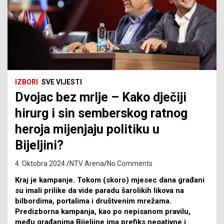
IZBORI
SVE VIJESTI
Dvojac bez mrlje – Kako dječiji
hirurg i sin semberskog ratnog
heroja mijenjaju politiku u
Bijeljini?
4. Oktobra 2024.
NTV Arena
No Comments
Kraj je kampanje. Tokom (skoro) mjesec dana građani
su imali prilike da vide paradu šarolikih likova na
bilbordima, portalima i društvenim mrežama.
Predizborna kampanja, kao po nepisanom pravilu,
među građanima Bijeljine ima prefiks negativne i