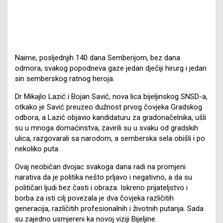
Naime, posljednjih 140 dana Semberijom, bez dana
odmora, svakog popodneva gaze jedan dječiji hirurg i jedan
sin semberskog ratnog heroja.
Dr Mikajlo Lazić i Bojan Savić, nova lica bijeljinskog SNSD-a,
otkako je Savić preuzeo dužnost prvog čovjeka Gradskog
odbora, a Lazić objavio kandidaturu za gradonačelnika, ušli
su u mnoga domaćinstva, zavirili su u svaku od gradskih
ulica, razgovarali sa narodom, a semberska sela obišli i po
nekoliko puta.
Ovaj neobičan dvojac svakoga dana radi na promjeni
narativa da je politika nešto prljavo i negativno, a da su
političari ljudi bez časti i obraza. Iskreno prijateljstvo i
borba za isti cilj povezala je dva čovjeka različitih
generacija, različitih profesionalnih i životnih putanja. Sada
su zajedno usmjereni ka novoj viziji Bijeljine.