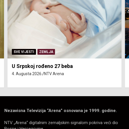
SERVISNE INFORMACIJE
Isključenja vode – utorak 4. avgust
4. Augusta 2026.
NTV Arena
Nezavisna Televizija “Arena” osnovana je 1999. godine.
NTV „Arena“ digitalnim zemaljskim signalom pokriva veći dio
Bosne i Hercegovine.