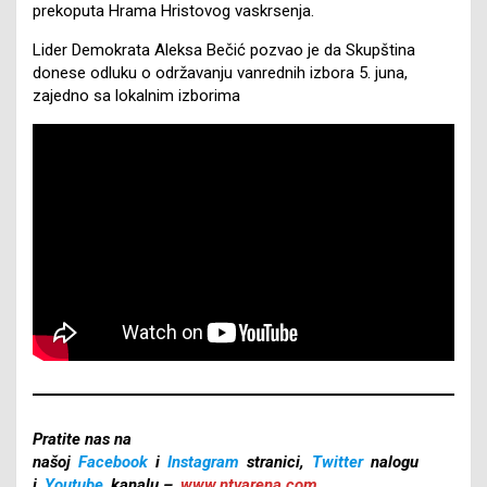
prekoputa Hrama Hristovog vaskrsenja.
Lider Demokrata Aleksa Bečić pozvao je da Skupština
donese odluku o održavanju vanrednih izbora 5. juna,
zajedno sa lokalnim izborima
Pratite nas na
našoj
Facebook
i
Instagram
stranici,
Twitter
nalogu
i
Youtube
kanalu –
www.ntvarena.com