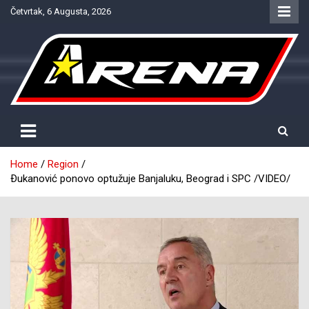
Skip
Četvrtak, 6 Augusta, 2026
to
content
Provjereno. Tačno. Objektivno.
NTV Arena
Home
Region
Ðukanović ponovo optužuje Banjaluku, Beograd i SPC /VIDEO/