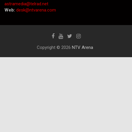
astramedia@telrad.net
Web:
desk@ntvarena.com
Copyright © 2026
NTV Arena