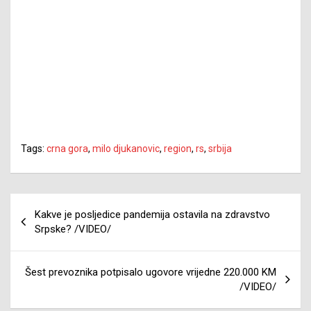
Tags:
crna gora
,
milo djukanovic
,
region
,
rs
,
srbija
Navigacija
Kakve je posljedice pandemija ostavila na zdravstvo
članaka
Srpske? /VIDEO/
Šest prevoznika potpisalo ugovore vrijedne 220.000 KM
/VIDEO/