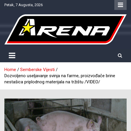
Skip
Petak, 7 Augusta, 2026
to
content
Provjereno. Tačno. Objektivno.
NTV Arena
Home
Semberske Vijesti
Dozvoljeno useljavanje svinja na farme, proizvođače brine
nestašica priplodnog materijala na tržištu /VIDEO/