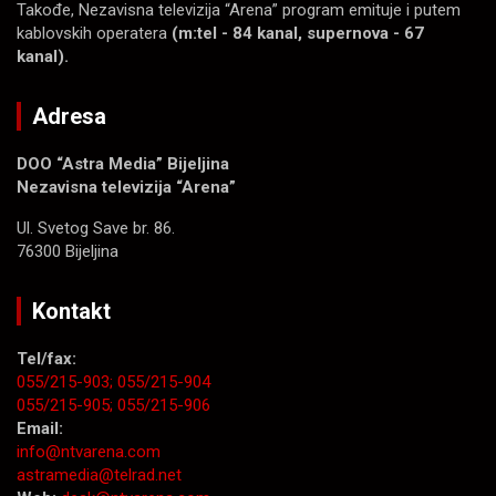
Takođe, Nezavisna televizija “Arena” program emituje i putem
kablovskih operatera
(m:tel - 84 kanal, supernova - 67
kanal).
Adresa
DOO “Astra Media” Bijeljina
Nezavisna televizija “Arena”
Ul. Svetog Save br. 86.
76300 Bijeljina
Kontakt
Tel/fax:
055/215-903;
055/215-904
055/215-905;
055/215-906
Email:
info@ntvarena.com
astramedia@telrad.net