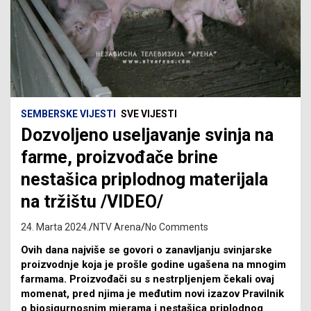
SEMBERSKE VIJESTI
SVE VIJESTI
Dozvoljeno useljavanje svinja na
farme, proizvođače brine
nestašica priplodnog materijala
na tržištu /VIDEO/
24. Marta 2024.
NTV Arena
No Comments
Ovih dana najviše se govori o zanavljanju svinjarske
proizvodnje koja je prošle godine ugašena na mnogim
farmama. Proizvođači su s nestrpljenjem čekali ovaj
momenat, pred njima je međutim novi izazov Pravilnik
o biosigurnosnim mjerama i nestašica priplodnog