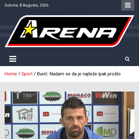
Skip
Subota, 8 Augusta, 2026
to
content
Provjereno. Tačno. Objektivno.
NTV Arena
Home
Sport
Đurić: Nadam se da je najteže ipak prošlo