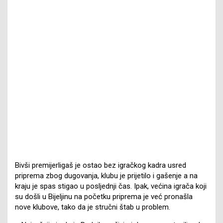
Bivši premijerligaš je ostao bez igračkog kadra usred
priprema zbog dugovanja, klubu je prijetilo i gašenje a na
kraju je spas stigao u posljednji čas. Ipak, većina igrača koji
su došli u Bijeljinu na početku priprema je već pronašla
nove klubove, tako da je stručni štab u problem.