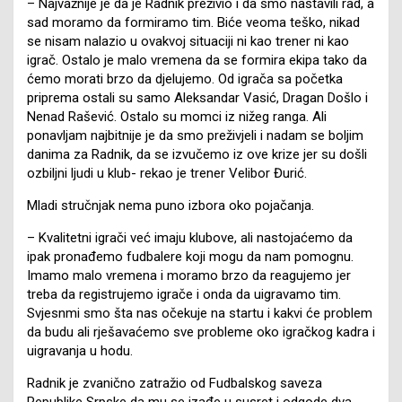
– Najvažnije je da je Radnik preživio i da smo nastavili rad, a
sad moramo da formiramo tim. Biće veoma teško, nikad
se nisam nalazio u ovakvoj situaciji ni kao trener ni kao
igrač. Ostalo je malo vremena da se formira ekipa tako da
ćemo morati brzo da djelujemo. Od igrača sa početka
priprema ostali su samo Aleksandar Vasić, Dragan Došlo i
Nenad Rašević. Ostalo su momci iz nižeg ranga. Ali
ponavljam najbitnije je da smo preživjeli i nadam se boljim
danima za Radnik, da se izvučemo iz ove krize jer su došli
ozbiljni ljudi u klub- rekao je trener Velibor Đurić.
Mladi stručnjak nema puno izbora oko pojačanja.
– Kvalitetni igrači već imaju klubove, ali nastojaćemo da
ipak pronađemo fudbalere koji mogu da nam pomognu.
Imamo malo vremena i moramo brzo da reagujemo jer
treba da registrujemo igrače i onda da uigravamo tim.
Svjesnmi smo šta nas očekuje na startu i kakvi će problem
da budu ali rješavaćemo sve probleme oko igračkog kadra i
uigravanja u hodu.
Radnik je zvanično zatražio od Fudbalskog saveza
Republike Srpske da mu se izađe u susret i odgode dva