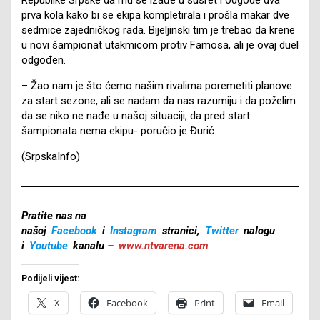
prva kola kako bi se ekipa kompletirala i prošla makar dve
sedmice zajedničkog rada. Bijeljinski tim je trebao da krene
u novi šampionat utakmicom protiv Famosa, ali je ovaj duel
odgođen.
– Žao nam je što ćemo našim rivalima poremetiti planove
za start sezone, ali se nadam da nas razumiju i da poželim
da se niko ne nađe u našoj situaciji, da pred start
šampionata nema ekipu- poručio je Đurić.
(SrpskaInfo)
Pratite nas na
našoj
Facebook
i
Instagram
stranici,
Twitter
nalogu
i
Youtube
kanalu –
www.ntvarena.com
Podijeli vijest:
X
Facebook
Print
Email