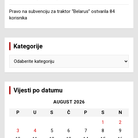
Pravo na subvenciju za traktor “Belarus” ostvarila 84
korisnika
Kategorije
Kategorije
Vijesti po datumu
AUGUST 2026
P
U
S
Č
P
S
N
1
2
3
4
5
6
7
8
9