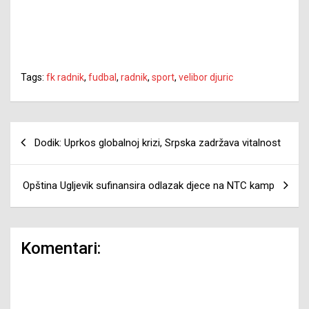
Tags:
fk radnik
,
fudbal
,
radnik
,
sport
,
velibor djuric
Navigacija
Dodik: Uprkos globalnoj krizi, Srpska zadržava vitalnost
članaka
Opština Ugljevik sufinansira odlazak djece na NTC kamp
Komentari: