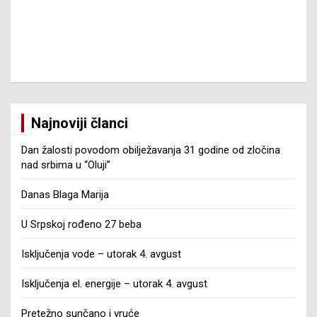
Najnoviji članci
Dan žalosti povodom obilježavanja 31 godine od zločina
nad srbima u “Oluji”
Danas Blaga Marija
U Srpskoj rođeno 27 beba
Isključenja vode – utorak 4. avgust
Isključenja el. energije – utorak 4. avgust
Pretežno sunčano i vruće