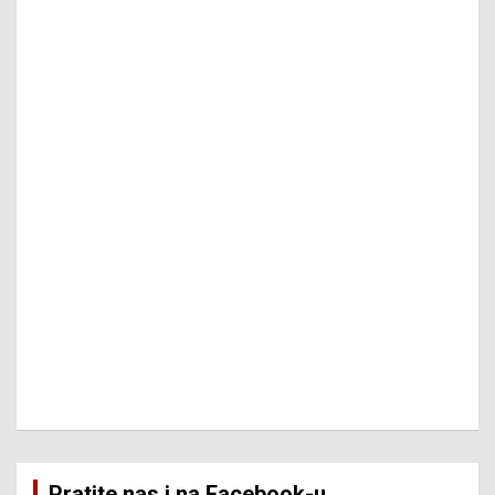
Pratite nas i na Facebook-u