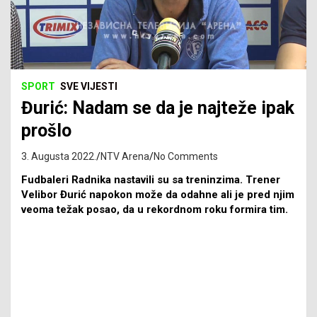
SPORT
SVE VIJESTI
Đurić: Nadam se da je najteže ipak
prošlo
3. Augusta 2022.
NTV Arena
No Comments
Fudbaleri Radnika nastavili su sa treninzima. Trener
Velibor Đurić napokon može da odahne ali je pred njim
veoma težak posao, da u rekordnom roku formira tim.