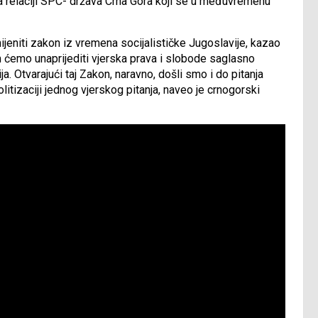
na relaciji SPC- država Crna Gora koji se u međuvremenu
jeniti zakon iz vremena socijalističke Jugoslavije, kazao
 ćemo unaprijediti vjerska prava i slobode saglasno
. Otvarajući taj Zakon, naravno, došli smo i do pitanja
litizaciji jednog vjerskog pitanja, naveo je crnogorski