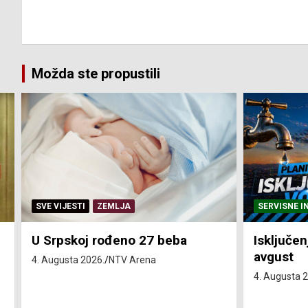
Možda ste propustili
SERVISNE INFORMACIJE
SERVISNE I
Isključenja vode – utorak 4.
Isključen
avgust
4. avgust
4. Augusta 2026.
NTV Arena
4. Augusta 