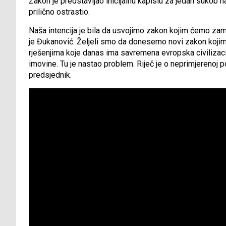
Zakon je predstavljao inicijalnu kapislu za jedan sukob 
prilično ostrastio.
Naša intencija je bila da usvojimo zakon kojim ćemo zami
je Đukanović. Željeli smo da donesemo novi zakon kojim
rješenjima koje danas ima savremena evropska civilizacija
imovine. Tu je nastao problem. Riječ je o neprimjerenoj po
predsjednik.