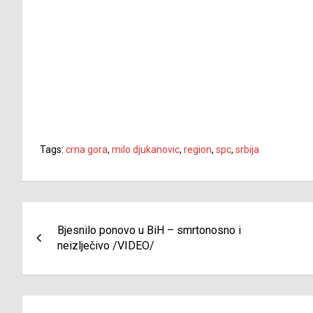
Tags:
crna gora
,
milo djukanovic
,
region
,
spc
,
srbija
Navigacija
Bjesnilo ponovo u BiH – smrtonosno i
članaka
neizlječivo /VIDEO/