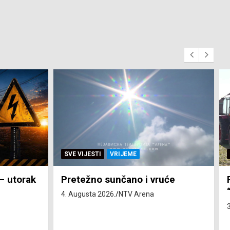
SVE VIJESTI
ZEMLJA
će
Pravo na subvenciju za traktor
“Belarus” ostvarila 84 korisnika
3. Augusta 2026.
NTV Arena