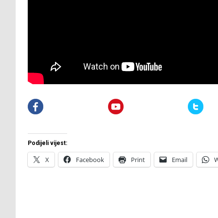
Podijeli vijest:
X
Facebook
Print
Email
W