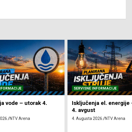
NFORMACIJE
SVE VIJESTI
VRIJEME
ja el. energije – utorak
Pretežno sunčano i vru
4. Augusta 2026.
NTV Arena
2026.
NTV Arena