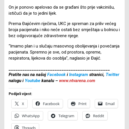
On je ponovo apelovao da se građani što prije vakcinišu,
ističući da je to jedini lijek.
Prema Đajićevim riječima, UKC je spreman za priliv većeg
broja pacijenata i niko neće ostati bez smještaja u bolnicu i
bez odgovorajuće zdravstvene njege.
“Imamo plan i u slučaju masovnog obolijevanja i povećanja
pacijenata. Spremno je sve, od prostora, opreme,
respiratora, lijekova do osoblja”, naglasio je Đajić.
____________________________________________
Pratite nas na našoj
Facebook
i
Instagram
stranici,
Twitter
nalogu i
Youtube
kanalu –
www.ntvarena.com
Podijeli vijest:
X
Facebook
Print
Email
WhatsApp
Telegram
Reddit
Threads