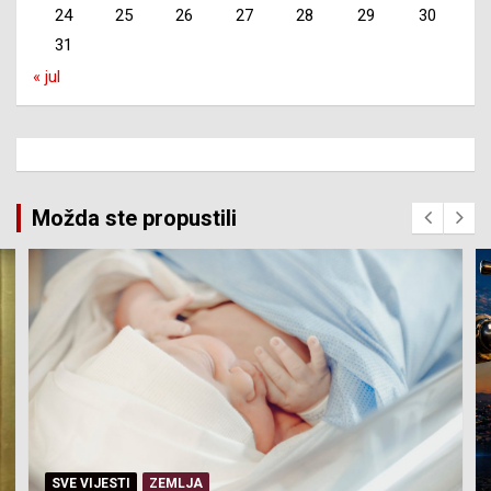
24
25
26
27
28
29
30
31
« jul
Možda ste propustili
SVE VIJESTI
ZEMLJA