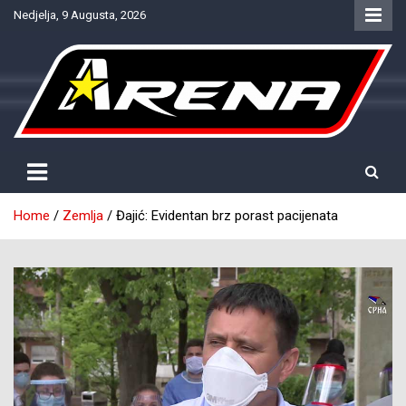
Skip
Nedjelja, 9 Augusta, 2026
to
content
Provjereno. Tačno. Objektivno.
NTV Arena
Home
Zemlja
Đajić: Evidentan brz porast pacijenata