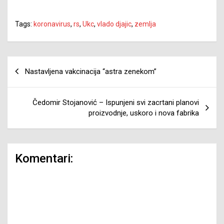
Tags:
koronavirus
,
rs
,
Ukc
,
vlado djajic
,
zemlja
Navigacija
Nastavljena vakcinacija “astra zenekom”
članaka
Čedomir Stojanović – Ispunjeni svi zacrtani planovi
proizvodnje, uskoro i nova fabrika
Komentari: