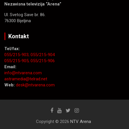
Nezavisna televizija “Arena”
Ul. Svetog Save br. 86.
76300 Bijeljina
Kontakt
Tel/fax:
055/215-903;
055/215-904
055/215-905;
055/215-906
Email:
info@ntvarena.com
astramedia@telrad.net
Web:
desk@ntvarena.com
Copyright © 2026
NTV Arena