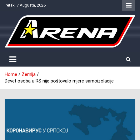
Skip
Petak, 7 Augusta, 2026
to
content
Provjereno. Tačno. Objektivno.
NTV Arena
Home
Zemlja
Devet osoba u RS nije poštovalo mjere samoizolacije