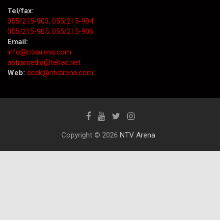
Tel/fax:
055/215-903;
055/215-904
055/215-905;
055/215-906
Email:
info@ntvarena.com
astramedia@telrad.net
Web:
desk@ntvarena.com
Copyright © 2026
NTV Arena