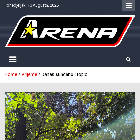
Skip
Ponedjeljak, 10 Augusta, 2026
to
content
Provjereno. Tačno. Objektivno.
NTV Arena
Home
Vrijeme
Danas sunčano i toplo