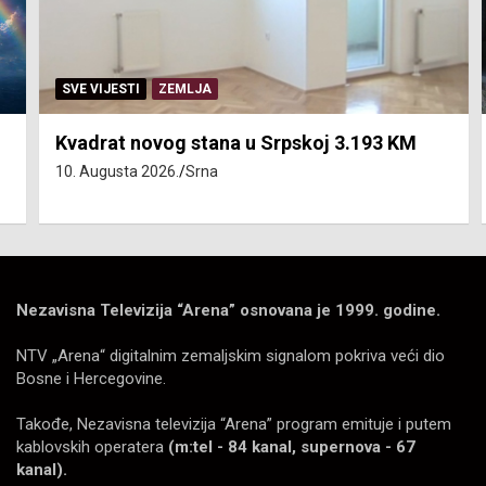
SVE VIJESTI
ZEMLJA
Kvadrat novog stana u Srpskoj 3.193 KM
10. Augusta 2026.
Srna
Nezavisna Televizija “Arena” osnovana je 1999. godine.
NTV „Arena“ digitalnim zemaljskim signalom pokriva veći dio
Bosne i Hercegovine.
Takođe, Nezavisna televizija “Arena” program emituje i putem
kablovskih operatera
(m:tel - 84 kanal, supernova - 67
kanal).