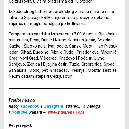
Celzijusovih, u višim predjelima od 10 stepeni.
Iz Federalnog hidrometeorološkog zavoda navode da je
jutros u Srpskoj i FBiH umjereno do pretežno oblačno
vrijeme, uz maglu ponegdje po kotlinama.
Temperatura vazduha izmjerena u 7.00 časova: Bjelašnica
minus dva, Drvar, Drinić i Kalinovik minus jedan, Sokolac,
Gacko i Šipovo nula, Ivan sedlo, Sanski Most i Han Pijesak
jedan, Bihać, Bugojno, Ribnik, Rudo i Prijedor dva, Mrkonjić
Grad, Novi Grad, Višegrad, Kneževo i Foča tri, Livno,
Sarajevo, Zenica i Bijeljina četiri, Tuzla, Srebrenica, Srbac,
Banjaluka i Doboj pet, Gradačac, Trebinje i Mostar šest, te
Neum sedam stepeni Celzijusovih.
Pratite nas na
našoj
Facebook
i
Instagram
stranici,
X
nalogu
i
Youtube
kanalu –
www.ntvarena.com
Podijeli vijest: