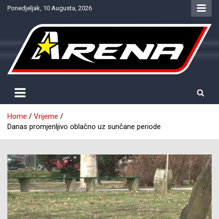
Skip
Ponedjeljak, 10 Augusta, 2026
to
content
Provjereno. Tačno. Objektivno.
NTV Arena
Home
Vrijeme
Danas promjenljivo oblačno uz sunčane periode