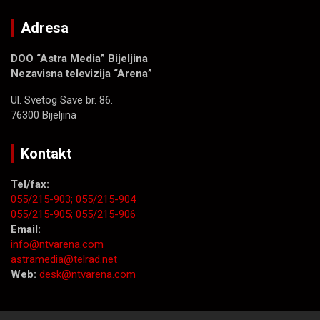
Adresa
DOO “Astra Media” Bijeljina
Nezavisna televizija “Arena”
Ul. Svetog Save br. 86.
76300 Bijeljina
Kontakt
Tel/fax:
055/215-903;
055/215-904
055/215-905;
055/215-906
Email:
info@ntvarena.com
astramedia@telrad.net
Web:
desk@ntvarena.com