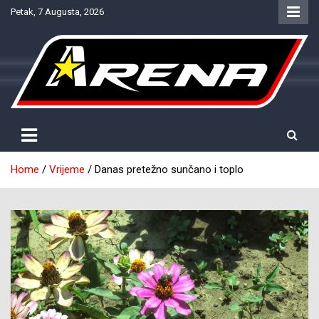
Skip
Petak, 7 Augusta, 2026
to
content
Provjereno. Tačno. Objektivno.
NTV Arena
Home
Vrijeme
Danas pretežno sunčano i toplo