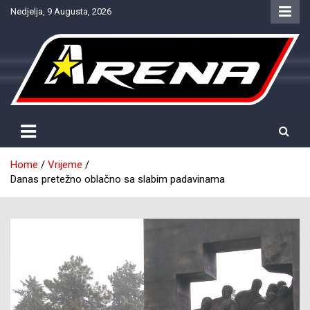
Skip
Nedjelja, 9 Augusta, 2026
to
content
Provjereno. Tačno. Objektivno.
NTV Arena
Home
Vrijeme
Danas pretežno oblačno sa slabim padavinama