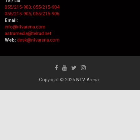
Tel/fax:
055/215-903;
055/215-904
055/215-905;
055/215-906
Email:
info@ntvarena.com
astramedia@telrad.net
Web:
desk@ntvarena.com
Copyright © 2026
NTV Arena