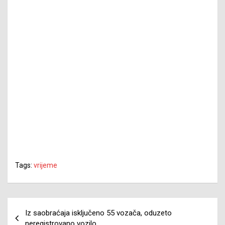
Tags:
vrijeme
Navigacija
Iz saobraćaja isključeno 55 vozača, oduzeto
članaka
neregistrovano vozilo