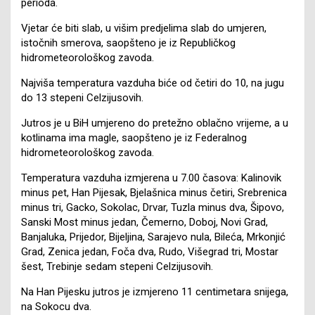
perioda.
Vjetar će biti slab, u višim predjelima slab do umjeren,
istočnih smerova, saopšteno je iz Republičkog
hidrometeorološkog zavoda.
Najviša temperatura vazduha biće od četiri do 10, na jugu
do 13 stepeni Celzijusovih.
Jutros je u BiH umjereno do pretežno oblačno vrijeme, a u
kotlinama ima magle, saopšteno je iz Federalnog
hidrometeorološkog zavoda.
Temperatura vazduha izmjerena u 7.00 časova: Kalinovik
minus pet, Han Pijesak, Bjelašnica minus četiri, Srebrenica
minus tri, Gacko, Sokolac, Drvar, Tuzla minus dva, Šipovo,
Sanski Most minus jedan, Čemerno, Doboj, Novi Grad,
Banjaluka, Prijedor, Bijeljina, Sarajevo nula, Bileća, Mrkonjić
Grad, Zenica jedan, Foča dva, Rudo, Višegrad tri, Mostar
šest, Trebinje sedam stepeni Celzijusovih.
Na Han Pijesku jutros je izmjereno 11 centimetara snijega,
na Sokocu dva.