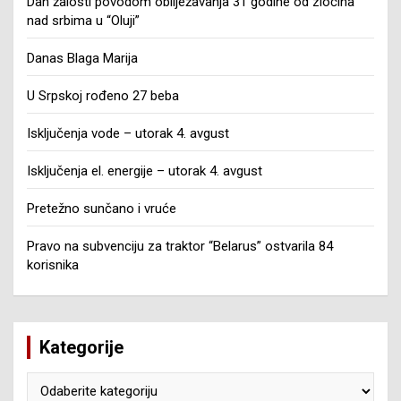
Dan žalosti povodom obilježavanja 31 godine od zločina
nad srbima u “Oluji”
Danas Blaga Marija
U Srpskoj rođeno 27 beba
Isključenja vode – utorak 4. avgust
Isključenja el. energije – utorak 4. avgust
Pretežno sunčano i vruće
Pravo na subvenciju za traktor “Belarus” ostvarila 84
korisnika
Kategorije
Kategorije