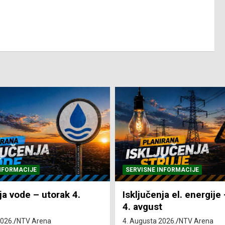
NFORMACIJE
SVE VIJESTI
VRIJEME
ja el. energije – utorak
Pretežno sunčano i vru
4. Augusta 2026.
NTV Arena
2026.
NTV Arena