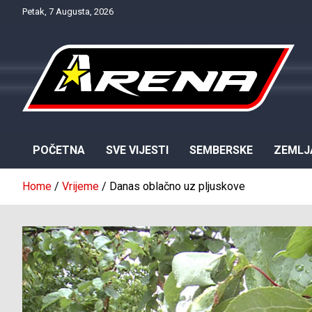
Skip
Petak, 7 Augusta, 2026
to
content
Provjereno. Tačno. Objektivno.
NTV Arena
POČETNA
SVE VIJESTI
SEMBERSKE
ZEMLJ
Home
Vrijeme
Danas oblačno uz pljuskove