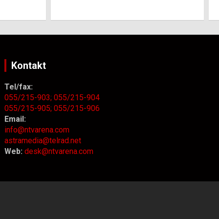
Kontakt
Tel/fax:
055/215-903;
055/215-904
055/215-905;
055/215-906
Email:
info@ntvarena.com
astramedia@telrad.net
Web:
desk@ntvarena.com