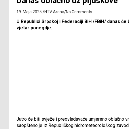
Danas oblačno uz pljuskove
19. Maja 2025.
NTV Arena
No Comments
U Republici Srpskoj i Federaciji BiH /FBiH/ danas će 
vjetar ponegdje.
Jutro će biti svježe i preovladavaće umjereno oblačno vr
saopšteno je iz Republičkog hidrometeorološkog zavod