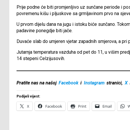
Prije podne će biti promjenljivo uz sunčane periode i po
povremenu kišu i pljuskove sa grmljavinom prvo na sjeve
U prvom dijelu dana na jugu i istoku biće sunčano. Tokom
padavine ponegdje biti jače.
Duvaće slab do umjeren vjetar zapadnih smjerova, a pri p
Jutarnja temperatura vazduha od pet do 11, u višim pred
14 stepeni Celzijusovih.
Pratite nas na našoj
Facebook
i
Instagram
stranici,
X
Podijeli vijest:
X
Facebook
Print
Email
W