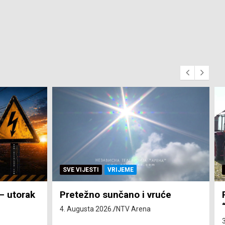
SVE VIJESTI
ZEMLJA
će
Pravo na subvenciju za traktor
“Belarus” ostvarila 84 korisnika
3. Augusta 2026.
NTV Arena