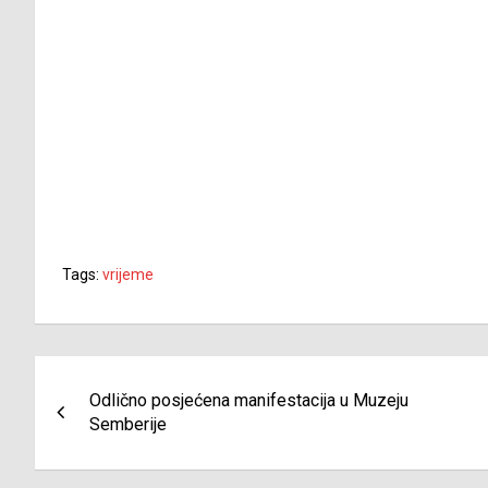
Tags:
vrijeme
Navigacija
Odlično posjećena manifestacija u Muzeju
članaka
Semberije