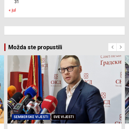
31
« jul
Možda ste propustili
SVE VIJESTI
ZEMLJA