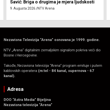
Počela podjela besplatnih udžbenika za više
od 80.000 učenika
9. Augusta 2026.
NTV Arena
Nezavisna Televizija “Arena” osnovana je 1999. godine.
NTV „Arena“ digitalnim zemaljskim signalom pokriva veći dio
Bosne i Hercegovine.
Takođe, Nezavisna televizija “Arena” program emituje i putem
kablovskih operatera
(m:tel - 84 kanal, supernova - 67
kanal).
Adresa
DOO “Astra Media” Bijeljina
Nezavisna televizija “Arena”