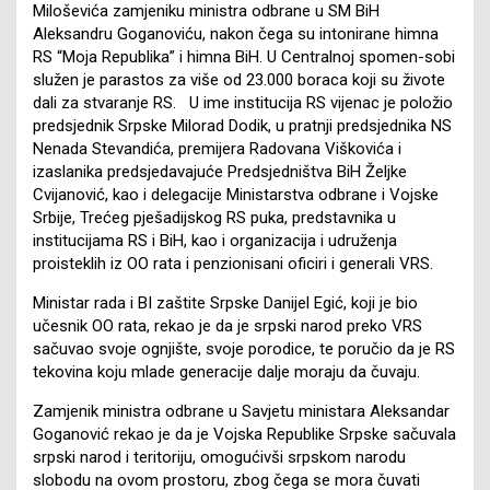
Miloševića zamjeniku ministra odbrane u SM BiH
Aleksandru Goganoviću, nakon čega su intonirane himna
RS “Moja Republika” i himna BiH. U Centralnoj spomen-sobi
služen je parastos za više od 23.000 boraca koji su živote
dali za stvaranje RS. U ime institucija RS vijenac je položio
predsjednik Srpske Milorad Dodik, u pratnji predsjednika NS
Nenada Stevandića, premijera Radovana Viškovića i
izaslanika predsjedavajuće Predsjedništva BiH Željke
Cvijanović, kao i delegacije Ministarstva odbrane i Vojske
Srbije, Trećeg pješadijskog RS puka, predstavnika u
institucijama RS i BiH, kao i organizacija i udruženja
proisteklih iz OO rata i penzionisani oficiri i generali VRS.
Ministar rada i BI zaštite Srpske Danijel Egić, koji je bio
učesnik OO rata, rekao je da je srpski narod preko VRS
sačuvao svoje ognjište, svoje porodice, te poručio da je RS
tekovina koju mlade generacije dalje moraju da čuvaju.
Zamjenik ministra odbrane u Savjetu ministara Aleksandar
Goganović rekao je da je Vojska Republike Srpske sačuvala
srpski narod i teritoriju, omogućivši srpskom narodu
slobodu na ovom prostoru, zbog čega se mora čuvati