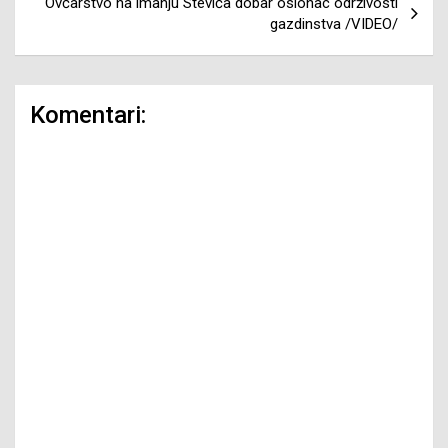
Ovčarstvo na imanju Stevića dobar oslonac održivosti
gazdinstva /VIDEO/
Komentari: