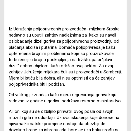
Iz Udruženja poljoprivrednih proizvođača- mljekara Srpske
nedavno su uputili zahtjev nadležnima za kako su naveli
oslobađanje dizel goriva za poljoprivrednu proizvodnju od
plaćanja akciza i putarina. Domaća poljoprivreda je kažu
opterećena brojnim problemima koje su prouzrokovale
turbulencije i brojna poskupljenja na tržištu, pa bi “plavi
dizel” dobrim dijelom kažu održao ovaj sektor. Za ovaj
zahtjev Udruženja mljekara čuli su i proizvođači u Semberiji.
Mjera bi ističu bila dobra, ali nisu optimisti da će zahtjev
poljoprivrednika biti i podržan.
Od velikog je značaja kažu mjera regresiranja goriva koju
redovno iz godine u godinu podržava resorno ministarstvo.
Ali oni koji su se ozbiljno prihvatili ovog posla od svojih
muznih grla ne odustaju. Uz sva iskušenja koje donose na
njivama klimatske promjene nastoje da obezbijede
dovoljno hrane za ishranu grla, bore se i za bolju prođu na