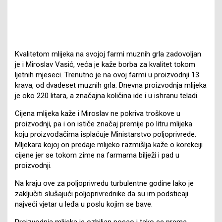
Kvalitetom mlijeka na svojoj farmi muznih grla zadovoljan
je i Miroslav Vasić, veća je kaže borba za kvalitet tokom
ljetnih mjeseci. Trenutno je na ovoj farmi u proizvodnji 13
krava, od dvadeset muznih grla. Dnevna proizvodnja mlijeka
je oko 220 litara, a značajna količina ide i u ishranu teladi.
Cijena mlijeka kaže i Miroslav ne pokriva troškove u
proizvodnji, pa i on ističe značaj premije po litru mlijeka
koju proizvođačima isplaćuje Ministarstvo poljoprivrede.
Mljekara kojoj on predaje mlijeko razmišlja kaže o korekciji
cijene jer se tokom zime na farmama bilježi i pad u
proizvodnji.
Na kraju ove za poljoprivredu turbulentne godine lako je
zaključiti slušajući poljoprivrednike da su im podsticaji
najveći vjetar u leđa u poslu kojim se bave.
Proizvodnja mlijeka je ozbiljan posao i tako se prema