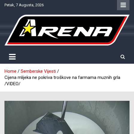
Skip
Petak, 7 Augusta, 2026
to
content
Provjereno. Tačno. Objektivno.
NTV Arena
Home
Semberske Vijesti
Cijena mlijeka ne pokriva troškove na farmama muznih grla
/VIDEO/