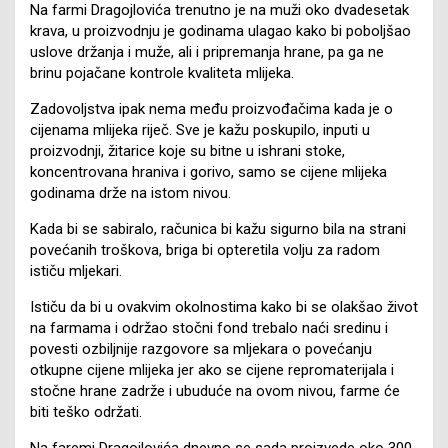
Na farmi Dragojlovića trenutno je na muži oko dvadesetak
krava, u proizvodnju je godinama ulagao kako bi poboljšao
uslove držanja i muže, ali i pripremanja hrane, pa ga ne
brinu pojačane kontrole kvaliteta mlijeka.
Zadovoljstva ipak nema među proizvođačima kada je o
cijenama mlijeka riječ. Sve je kažu poskupilo, inputi u
proizvodnji, žitarice koje su bitne u ishrani stoke,
koncentrovana hraniva i gorivo, samo se cijene mlijeka
godinama drže na istom nivou.
Kada bi se sabiralo, računica bi kažu sigurno bila na strani
povećanih troškova, briga bi opteretila volju za radom
ističu mljekari.
Ističu da bi u ovakvim okolnostima kako bi se olakšao život
na farmama i održao stočni fond trebalo naći sredinu i
povesti ozbiljnije razgovore sa mljekara o povećanju
otkupne cijene mlijeka jer ako se cijene repromaterijala i
stočne hrane zadrže i ubuduće na ovom nivou, farme će
biti teško održati.
Na faremi Dragojlovića dnevno se sada proizvede oko 300