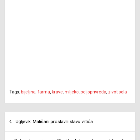
Tags:
bijeljina
,
farma
,
krave
,
mlijeko
,
poljoprivreda
,
zivot sela
Navigacija
Ugljevik: Mališani proslavili slavu vrtića
članaka