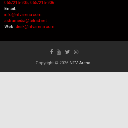
055/215-905;
055/215-906
Email:
info@ntvarena.com
astramedia@telrad.net
Web:
desk@ntvarena.com
Copyright © 2026
NTV Arena