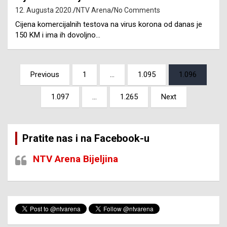
12. Augusta 2020.
NTV Arena
No Comments
Cijena komercijalnih testova na virus korona od danas je
150 KM i ima ih dovoljno…
Posts
Previous
1
…
1.095
1.096
pagination
1.097
…
1.265
Next
Pratite nas i na Facebook-u
NTV Arena Bijeljina