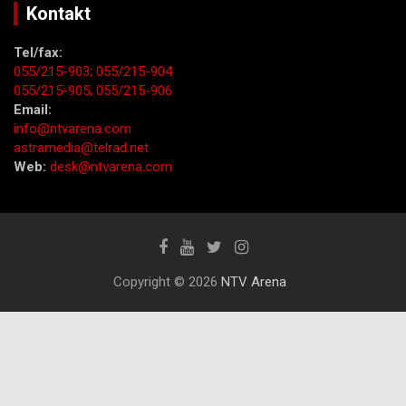
Kontakt
Tel/fax:
055/215-903;
055/215-904
055/215-905;
055/215-906
Email:
info@ntvarena.com
astramedia@telrad.net
Web:
desk@ntvarena.com
Copyright © 2026
NTV Arena