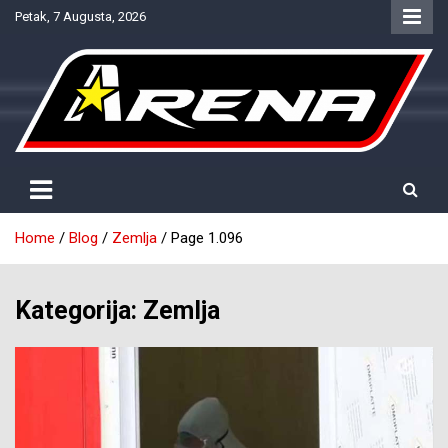
Skip
Petak, 7 Augusta, 2026
to
content
Provjereno. Tačno. Objektivno.
NTV Arena
Home
Blog
Zemlja
Page 1.096
Kategorija:
Zemlja