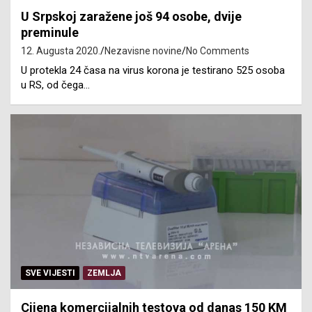
U Srpskoj zaražene još 94 osobe, dvije
preminule
12. Augusta 2020.
Nezavisne novine
No Comments
U protekla 24 časa na virus korona je testirano 525 osoba
u RS, od čega…
SVE VIJESTI
ZEMLJA
Cijena komercijalnih testova od danas 150 KM