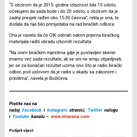
“S obzirom da je 2015. godine izlaznost bila 15 odsto,
očekujem da sada bude i do 20 odsto, s obzirom da je
zadnji presjek rađen oko 15.30 časova”, rekla je ona, te
dodala da nije bilo primjedaba na rad biračkih odbora.
Ona je navela da će GIK odmah nakon prijema biračkog
materijala raditi obradu izbornih rezultata.
“Na onim biračkim mjestima gdje je postavljen skener
imamo već sada rezultate, ali se oni ne smiju objavljivati,
jer se za konačan rezultat uzima ono što je radio birački
odbor, pod uslovom da je radio u skadu sa zakonom i
pravilima”, navela je Božićeva.
Pratite nas na
našoj
Facebook
i
Instagram
stranici,
Twitter
nalogu
i
Youtube
kanalu –
www.ntvarena.com
Podijeli vijest: