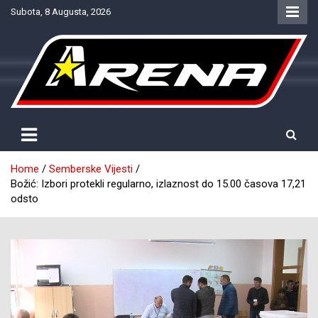
Skip
Subota, 8 Augusta, 2026
to
content
Provjereno. Tačno. Objektivno.
NTV Arena
Home
Semberske Vijesti
Božić: Izbori protekli regularno, izlaznost do 15.00 časova 17,21
odsto