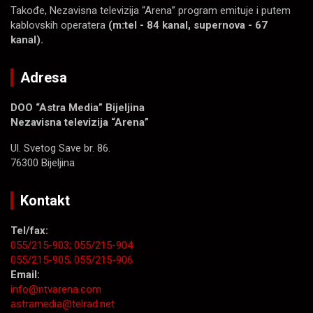
Takođe, Nezavisna televizija “Arena” program emituje i putem
kablovskih operatera
(m:tel - 84 kanal, supernova - 67
kanal).
Adresa
DOO “Astra Media” Bijeljina
Nezavisna televizija “Arena”
Ul. Svetog Save br. 86.
76300 Bijeljina
Kontakt
Tel/fax:
055/215-903;
055/215-904
055/215-905;
055/215-906
Email:
info@ntvarena.com
astramedia@telrad.net