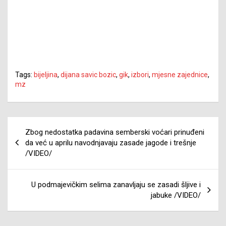
Tags:
bijeljina
,
dijana savic bozic
,
gik
,
izbori
,
mjesne zajednice
,
mz
Navigacija
Zbog nedostatka padavina semberski voćari prinuđeni
članaka
da već u aprilu navodnjavaju zasade jagode i trešnje
/VIDEO/
U podmajevičkim selima zanavljaju se zasadi šljive i
jabuke /VIDEO/