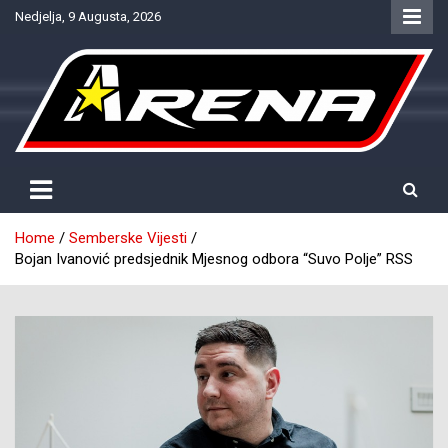
Skip
Nedjelja, 9 Augusta, 2026
to
content
Provjereno. Tačno. Objektivno.
NTV Arena
Home
Semberske Vijesti
Bojan Ivanović predsjednik Mjesnog odbora “Suvo Polje” RSS