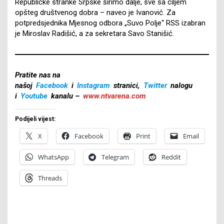
Republičke stranke Srpske širimo dalje, sve sa ciljem
opšteg društvenog dobra – naveo je Ivanović. Za
potpredsjednika Mjesnog odbora „Suvo Polje“ RSS izabran
je Miroslav Radišić, a za sekretara Savo Stanišić.
Pratite nas na
našoj
Facebook
i
Instagram
stranici,
Twitter
nalogu
i
Youtube
kanalu –
www.ntvarena.com
Podijeli vijest:
X
Facebook
Print
Email
WhatsApp
Telegram
Reddit
Threads