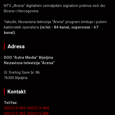
NTV „Arena“ digitalnim zemaljskim signalom pokriva veći dio
Bosne i Hercegovine.
Takođe, Nezavisna televizija “Arena” program emituje i putem
kablovskih operatera
(m:tel - 84 kanal, supernova - 67
kanal).
Adresa
DOO “Astra Media” Bijeljina
Nezavisna televizija “Arena”
Ul. Svetog Save br. 86.
76300 Bijeljina
Kontakt
Tel/fax:
055/215-903;
055/215-904
055/215-905;
055/215-906