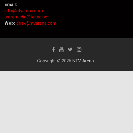
Email:
info@ntvarena.com
astramedia@telrad.net
Web:
desk@ntvarena.com
Copyright © 2026
NTV Arena