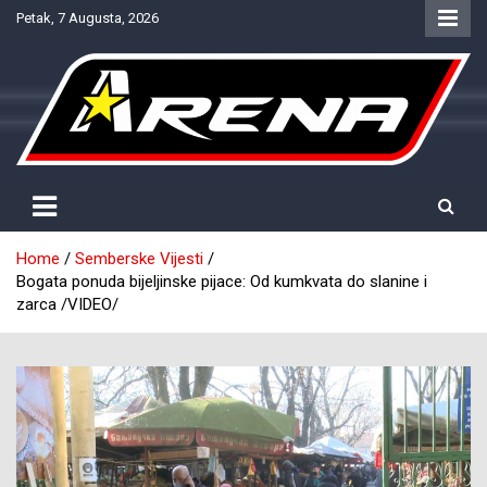
Skip
Petak, 7 Augusta, 2026
to
content
Provjereno. Tačno. Objektivno.
NTV Arena
Home
Semberske Vijesti
Bogata ponuda bijeljinske pijace: Od kumkvata do slanine i
zarca /VIDEO/