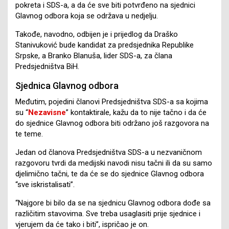
pokreta i SDS-a, a da će sve biti potvrđeno na sjednici
Glavnog odbora koja se održava u nedjelju.
Takođe, navodno, odbijen je i prijedlog da Draško
Stanivuković bude kandidat za predsjednika Republike
Srpske, a Branko Blanuša, lider SDS-a, za člana
Predsjedništva BiH.
Sjednica Glavnog odbora
Međutim, pojedini članovi Predsjedništva SDS-a sa kojima
su “
Nezavisne
” kontaktirale, kažu da to nije tačno i da će
do sjednice Glavnog odbora biti održano još razgovora na
te teme.
Jedan od članova Predsjedništva SDS-a u nezvaničnom
razgovoru tvrdi da medijski navodi nisu tačni ili da su samo
djelimično tačni, te da će se do sjednice Glavnog odbora
“sve iskristalisati”.
“Najgore bi bilo da se na sjednicu Glavnog odbora dođe sa
različitim stavovima. Sve treba usaglasiti prije sjednice i
vjerujem da će tako i biti”, ispričao je on.