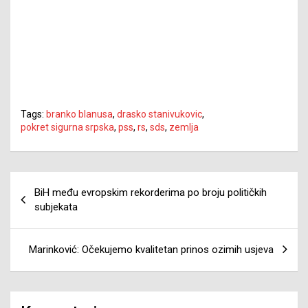
Tags:
branko blanusa
,
drasko stanivukovic
,
pokret sigurna srpska
,
pss
,
rs
,
sds
,
zemlja
Navigacija
BiH među evropskim rekorderima po broju političkih
članaka
subjekata
Marinković: Očekujemo kvalitetan prinos ozimih usjeva