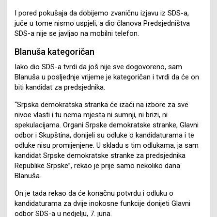
I pored pokušaja da dobijemo zvaničnu izjavu iz SDS-a,
juče u tome nismo uspjeli, a dio članova Predsjedništva
SDS-a nije se javljao na mobilni telefon.
Blanuša kategoričan
Iako dio SDS-a tvrdi da još nije sve dogovoreno, sam
Blanuša u posljednje vrijeme je kategoričan i tvrdi da će on
biti kandidat za predsjednika.
“Srpska demokratska stranka će izaći na izbore za sve
nivoe vlasti i tu nema mjesta ni sumnji, ni brizi, ni
spekulacijama. Organi Srpske demokratske stranke, Glavni
odbor i Skupština, donijeli su odluke o kandidaturama i te
odluke nisu promijenjene. U skladu s tim odlukama, ja sam
kandidat Srpske demokratske stranke za predsjednika
Republike Srpske”, rekao je prije samo nekoliko dana
Blanuša.
On je tada rekao da će konačnu potvrdu i odluku o
kandidaturama za dvije inokosne funkcije donijeti Glavni
odbor SDS-a u nedjelju, 7. juna.