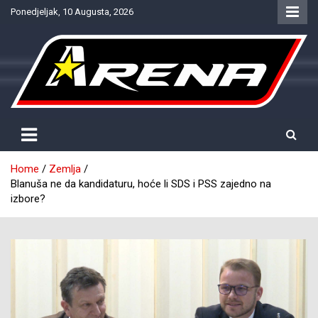
Skip
Ponedjeljak, 10 Augusta, 2026
to
content
Provjereno. Tačno. Objektivno.
NTV Arena
Home
Zemlja
Blanuša ne da kandidaturu, hoće li SDS i PSS zajedno na
izbore?