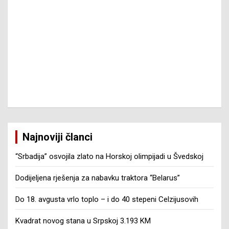
Najnoviji članci
“Srbadija” osvojila zlato na Horskoj olimpijadi u Švedskoj
Dodijeljena rješenja za nabavku traktora “Belarus”
Do 18. avgusta vrlo toplo – i do 40 stepeni Celzijusovih
Kvadrat novog stana u Srpskoj 3.193 KM