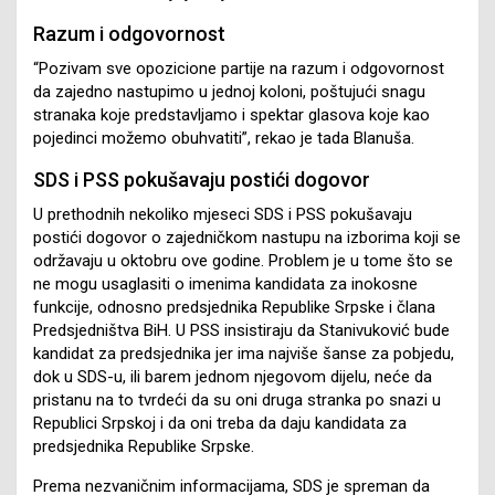
Razum i odgovornost
“Pozivam sve opozicione partije na razum i odgovornost
da zajedno nastupimo u jednoj koloni, poštujući snagu
stranaka koje predstavljamo i spektar glasova koje kao
pojedinci možemo obuhvatiti”, rekao je tada Blanuša.
SDS i PSS pokušavaju postići dogovor
U prethodnih nekoliko mjeseci SDS i PSS pokušavaju
postići dogovor o zajedničkom nastupu na izborima koji se
održavaju u oktobru ove godine. Problem je u tome što se
ne mogu usaglasiti o imenima kandidata za inokosne
funkcije, odnosno predsjednika Republike Srpske i člana
Predsjedništva BiH. U PSS insistiraju da Stanivuković bude
kandidat za predsjednika jer ima najviše šanse za pobjedu,
dok u SDS-u, ili barem jednom njegovom dijelu, neće da
pristanu na to tvrdeći da su oni druga stranka po snazi u
Republici Srpskoj i da oni treba da daju kandidata za
predsjednika Republike Srpske.
Prema nezvaničnim informacijama, SDS je spreman da