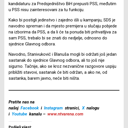
kandidaturu za Predsjedništvo BiH prepusti PSS, međutim
u PSS nisu zainteresovani za tu funkciju.
Kako bi postigli jedinstvo i zajedno išli u kampanju, SDS je
navodno spreman i da mjesto premijera u slučaju pobjede
na izborima da PSS, a da li će ta ponuda biti prihvatljiva za
sam PSS, trebalo bi se znati do nedjelje, odnosno do
sjednice Glavnog odbora.
Navodno, Stanivuković i Blanuša mogli bi održati još jedan
sastanak do sjednice Glavnog odbora, ali to još nije
sigurno. Tačnije, ako se kroz nezvanične razgovore uspiju
približiti stavovi, sastanak će biti održan, a ako ne, od
sastanka, barem javno, neće biti ništa.
Pratite nas na
našoj
Facebook
i
Instagram
stranici,
X
nalogu
i
Youtube
kanalu –
www.ntvarena.com
Podijeli vijest: