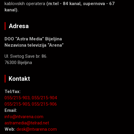
kablovskih operatera
(m:tel - 84 kanal, supernova - 67
kanal).
Adresa
DOO “Astra Media” Bijeljina
Nezavisna televizija “Arena”
Ul. Svetog Save br. 86.
76300 Bijeljina
Kontakt
Tel/fax:
055/215-903;
055/215-904
055/215-905;
055/215-906
Email:
info@ntvarena.com
astramedia@telrad.net
Web:
desk@ntvarena.com