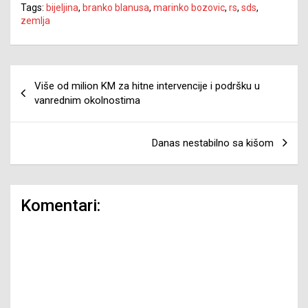
Tags:
bijeljina
,
branko blanusa
,
marinko bozovic
,
rs
,
sds
,
zemlja
Navigacija
Više od milion KM za hitne intervencije i podršku u
članaka
vanrednim okolnostima
Danas nestabilno sa kišom
Komentari: