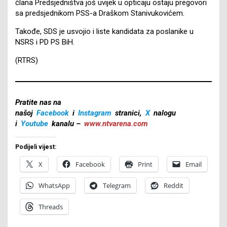
člana Predsjedništva još uvijek u opticaju ostaju pregovori
sa predsjednikom PSS-a Draškom Stanivukovićem.
Takođe, SDS je usvojio i liste kandidata za poslanike u
NSRS i PD PS BiH.
(RTRS)
Pratite nas na
našoj
Facebook
i
Instagram
stranici,
X
nalogu
i
Youtube
kanalu –
www.ntvarena.com
Podijeli vijest:
X
Facebook
Print
Email
WhatsApp
Telegram
Reddit
Threads