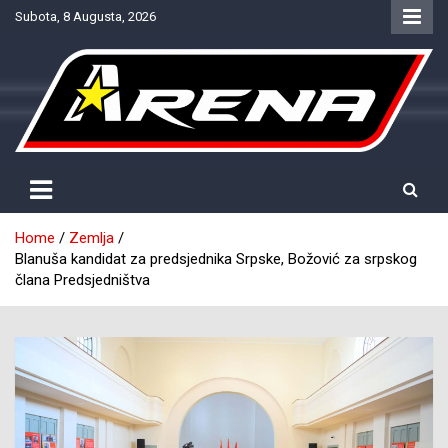
Skip
Subota, 8 Augusta, 2026
to
content
Provjereno. Tačno. Objektivno.
NTV Arena
Home
Zemlja
Blanuša kandidat za predsjednika Srpske, Božović za srpskog
člana Predsjedništva