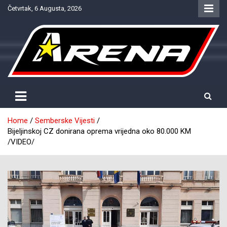
Skip
Četvrtak, 6 Augusta, 2026
to
content
Provjereno. Tačno. Objektivno.
NTV Arena
Home
Semberske Vijesti
Bijeljinskoj CZ donirana oprema vrijedna oko 80.000 KM
/VIDEO/