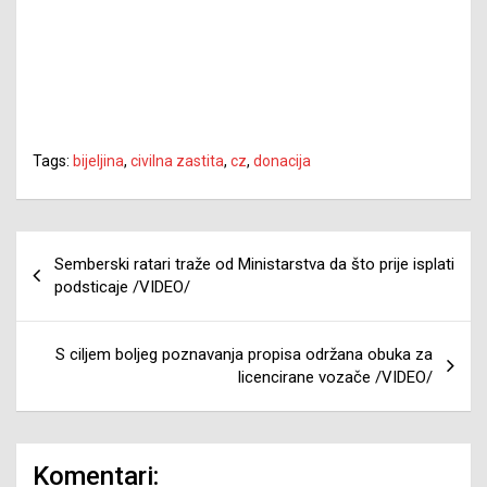
Tags:
bijeljina
,
civilna zastita
,
cz
,
donacija
Navigacija
Semberski ratari traže od Ministarstva da što prije isplati
članaka
podsticaje /VIDEO/
S ciljem boljeg poznavanja propisa održana obuka za
licencirane vozače /VIDEO/
Komentari: