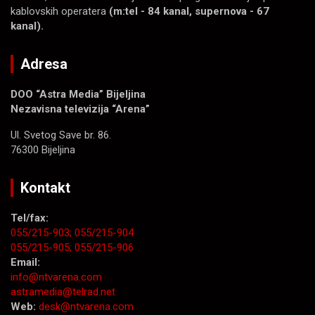
kablovskih operatera
(m:tel - 84 kanal, supernova - 67
kanal).
Adresa
DOO “Astra Media” Bijeljina
Nezavisna televizija “Arena”
Ul. Svetog Save br. 86.
76300 Bijeljina
Kontakt
Tel/fax:
055/215-903;
055/215-904
055/215-905;
055/215-906
Email:
info@ntvarena.com
astramedia@telrad.net
Web:
desk@ntvarena.com