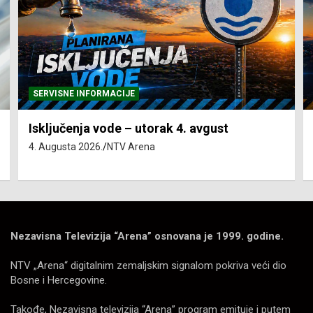
SERVISNE INFORMACIJE
Isključenja vode – utorak 4. avgust
4. Augusta 2026.
NTV Arena
Nezavisna Televizija “Arena” osnovana je 1999. godine.
NTV „Arena“ digitalnim zemaljskim signalom pokriva veći dio
Bosne i Hercegovine.
Takođe, Nezavisna televizija “Arena” program emituje i putem