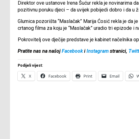
Direktor ove ustanove Irena Šućur rekla je novinarima da su
pozitivnu poruku djeci – da uvijek pobijedi dobro i da u 
Glumica pozorišta “Maslačak” Marija Ćosić rekla je da j
crtanog filma za koju je “Maslačak” uradio tri epizode i 
Pokrovitelj ove dječije predstave je kabinet načelnika o
Pratite nas na našoj
Facebook
i
Instagram
stranici,
Twit
Podijeli vijest:
X
Facebook
Print
Email
W