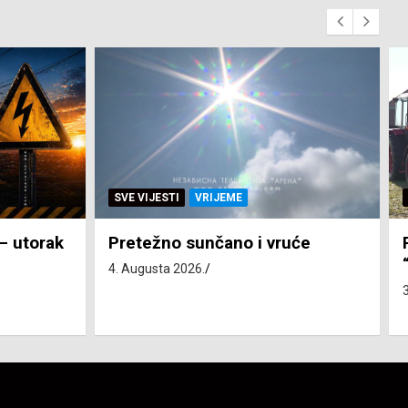
SVE VIJESTI
ZEMLJA
će
Pravo na subvenciju za traktor
“Belarus” ostvarila 84 korisnika
3. Augusta 2026.