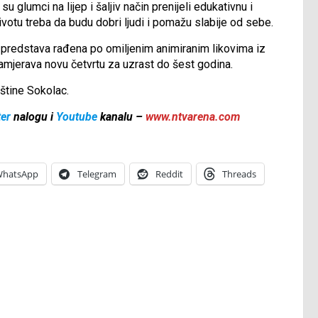
 glumci na lijep i šaljiv način prenijeli edukativnu i
životu treba da budu dobri ljudi i pomažu slabije od sebe.
e predstava rađena po omiljenim animiranim likovima iz
namjerava novu četvrtu za uzrast do šest godina.
pštine Sokolac.
ter
nalogu i
Youtube
kanalu –
www.ntvarena.com
hatsApp
Telegram
Reddit
Threads