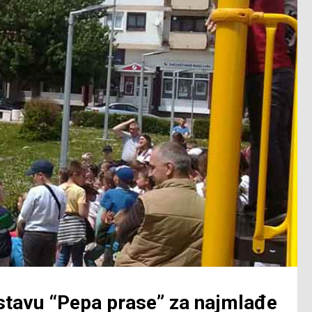
edstavu “Pepa prase” za najmlađe