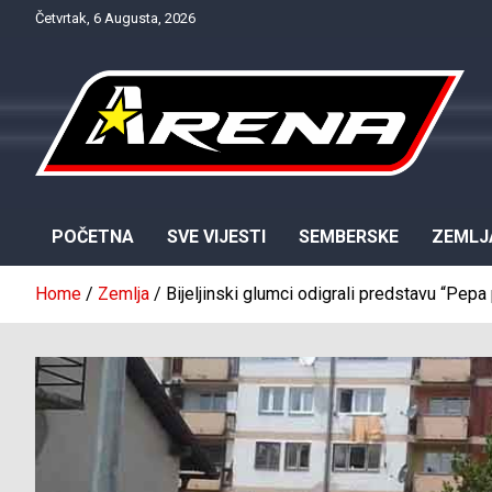
Skip
Četvrtak, 6 Augusta, 2026
to
content
Provjereno. Tačno. Objektivno.
NTV Arena
POČETNA
SVE VIJESTI
SEMBERSKE
ZEMLJ
Home
Zemlja
Bijeljinski glumci odigrali predstavu “Pep