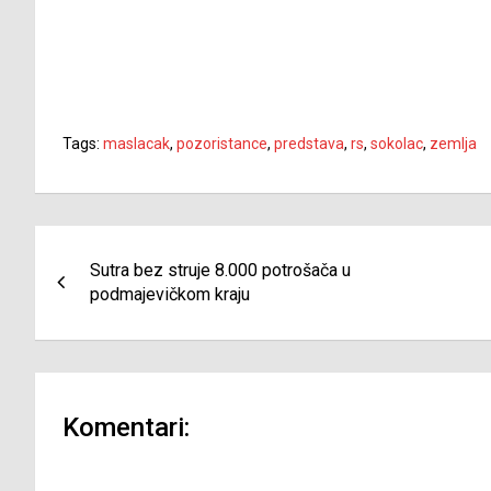
Tags:
maslacak
,
pozoristance
,
predstava
,
rs
,
sokolac
,
zemlja
Navigacija
Sutra bez struje 8.000 potrošača u
članaka
podmajevičkom kraju
Komentari: