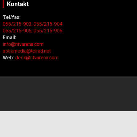
Kontakt
Tel/fax:
055/215-903;
055/215-904
055/215-905;
055/215-906
Email:
info@ntvarena.com
astramedia@telrad.net
Web:
desk@ntvarena.com