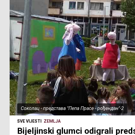
Соколац - представа "Пепа Прасе - рођендан"-2
SVE VIJESTI
ZEMLJA
Bijeljinski glumci odigrali pr