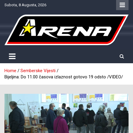
Skip
Subota, 8 Augusta, 2026
to
content
Provjereno. Tačno. Objektivno.
NTV Arena
Home
Semberske Vijesti
Bijeljina: Do 11.00 časova izlaznost gotovo 19 odsto /VIDEO/