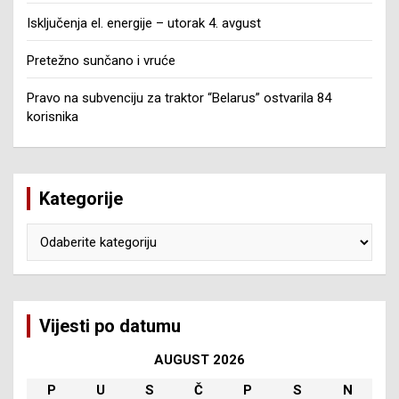
Isključenja el. energije – utorak 4. avgust
Pretežno sunčano i vruće
Pravo na subvenciju za traktor “Belarus” ostvarila 84
korisnika
Kategorije
Kategorije
Vijesti po datumu
AUGUST 2026
P
U
S
Č
P
S
N