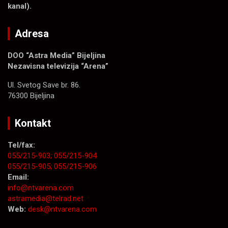
kanal).
Adresa
DOO “Astra Media” Bijeljina
Nezavisna televizija “Arena”
Ul. Svetog Save br. 86.
76300 Bijeljina
Kontakt
Tel/fax:
055/215-903;
055/215-904
055/215-905;
055/215-906
Email:
info@ntvarena.com
astramedia@telrad.net
Web:
desk@ntvarena.com