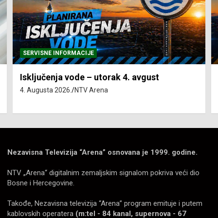
SERVISNE INFORMACIJE
Isključenja vode – utorak 4. avgust
4. Augusta 2026.
NTV Arena
Nezavisna Televizija “Arena” osnovana je 1999. godine.
NTV „Arena“ digitalnim zemaljskim signalom pokriva veći dio
Bosne i Hercegovine.
Takođe, Nezavisna televizija “Arena” program emituje i putem
kablovskih operatera
(m:tel - 84 kanal, supernova - 67