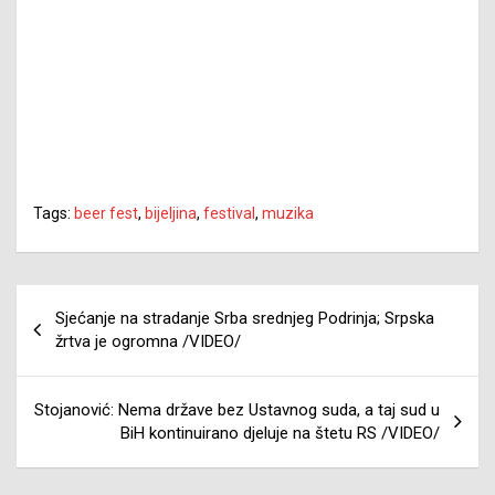
Tags:
beer fest
,
bijeljina
,
festival
,
muzika
Navigacija
Sjećanje na stradanje Srba srednjeg Podrinja; Srpska
članaka
žrtva je ogromna /VIDEO/
Stojanović: Nema države bez Ustavnog suda, a taj sud u
BiH kontinuirano djeluje na štetu RS /VIDEO/