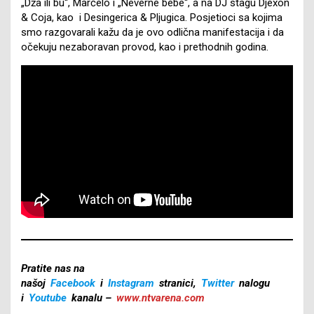
„Dža ili bu“, Marčelo i „Neverne bebe“, a na DJ stagu Djexon
& Coja, kao i Desingerica & Pljugica. Posjetioci sa kojima
smo razgovarali kažu da je ovo odlična manifestacija i da
očekuju nezaboravan provod, kao i prethodnih godina.
Pratite nas na
našoj
Facebook
i
Instagram
stranici,
Twitter
nalogu
i
Youtube
kanalu –
www.ntvarena.com