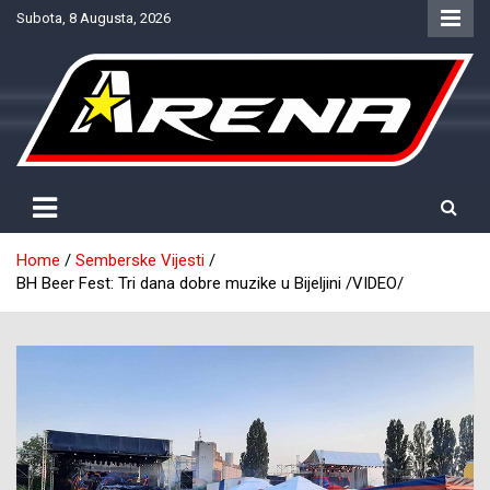
Skip
Subota, 8 Augusta, 2026
to
content
Provjereno. Tačno. Objektivno.
NTV Arena
Home
Semberske Vijesti
BH Beer Fest: Tri dana dobre muzike u Bijeljini /VIDEO/