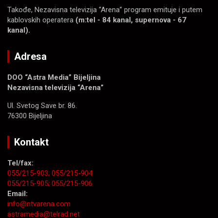
Takođe, Nezavisna televizija “Arena” program emituje i putem
kablovskih operatera
(m:tel - 84 kanal, supernova - 67
kanal).
Adresa
DOO “Astra Media” Bijeljina
Nezavisna televizija “Arena”
Ul. Svetog Save br. 86.
76300 Bijeljina
Kontakt
Tel/fax:
055/215-903;
055/215-904
055/215-905;
055/215-906
Email:
info@ntvarena.com
astramedia@telrad.net