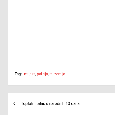
Tags:
mup rs
,
policija
,
rs
,
zemlja
Navigacija
Toplotni talas u narednih 10 dana
članaka