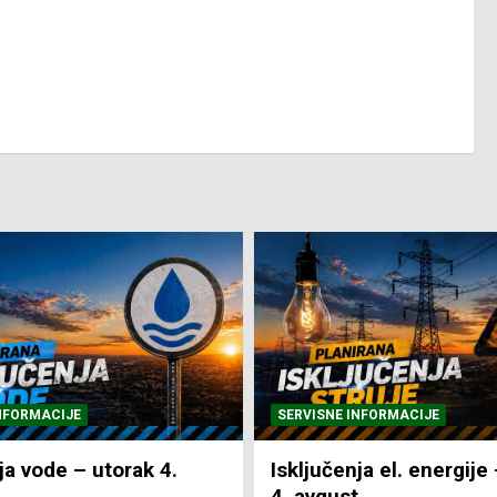
NFORMACIJE
SVE VIJESTI
VRIJEME
ja el. energije – utorak
Pretežno sunčano i vru