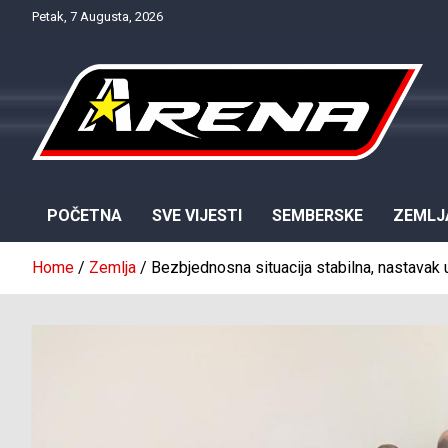
Skip
Petak, 7 Augusta, 2026
to
content
Provjereno. Tačno. Objektivno.
NTV Arena
POČETNA
SVE VIJESTI
SEMBERSKE
ZEMLJ
Home
Zemlja
Bezbjednosna situacija stabilna, nastavak