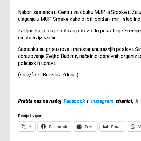
Nakon sastanka u Centru za obuku MUP-a Srpske u Zaluža
ulaganja u MUP Srpske kako bi bili održani mir i stabilnos
Zaključeno je da je odličan potez bilo pokretanje Sredn
da obnavlja kadar.
Sastanku su prisustovali ministar unutrašnjih poslova Si
obrazovanje Željko Budimir, načelnici osnovnih organiza
policijskih uprava.
(Srna/foto: Borislav Zdrinja)
Pratite nas na našoj
Facebook
i
Instagram
stranici,
X
Podijeli vijest:
X
Facebook
Print
Email
W