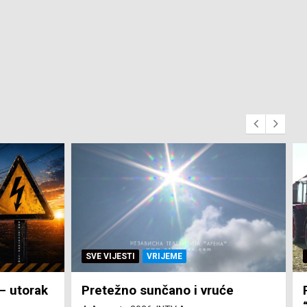
SVE VIJESTI
ZEMLJA
će
Pravo na subvenciju za traktor
“Belarus” ostvarila 84 korisnika