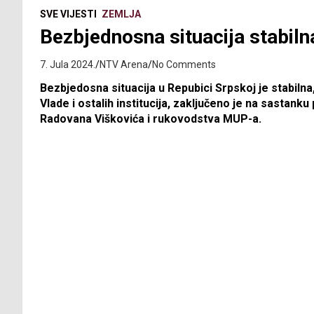
SVE VIJESTI
ZEMLJA
Bezbjednosna situacija stabil
7. Jula 2024.
NTV Arena
No Comments
Bezbjedosna situacija u Repubici Srpskoj je stabiln
Vlade i ostalih institucija, zaključeno je na sastan
Radovana Viškovića i rukovodstva MUP-a.