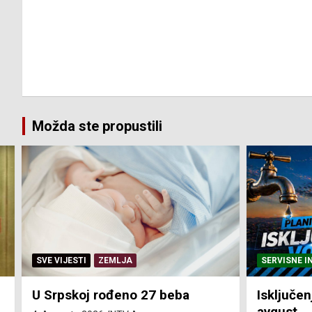
Možda ste propustili
SERVISNE INFORMACIJE
SERVISNE I
Isključenja vode – utorak 4.
Isključen
avgust
4. avgust