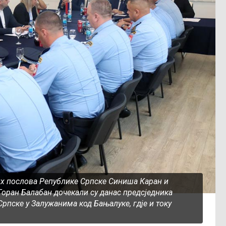
х послова Републике Српске Синиша Каран и
Горан Балабан дочекали су данас предсједника
рпске у Залужанима код Бањалуке, гдје и току