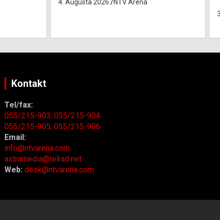
3. Augusta 2026.
NTV Arena
Kontakt
Tel/fax:
055/215-903;
055/215-904
055/215-905;
055/215-906
Email:
info@ntvarena.com
astramedia@telrad.net
Web:
desk@ntvarena.com