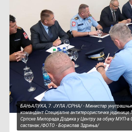
БАЊАЛУКА, 7. ЈУЛА /СРНА/ - Министар унутрашњи
командант Специјалне антитерористичке јединице 
Српске Милорада Додика у Центру за обуку МУП-а С
састанак./ФОТО - Борислав Здриња/