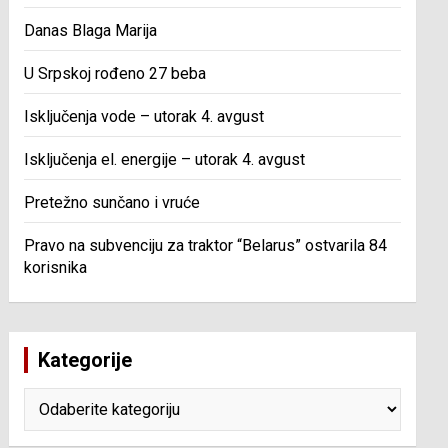
Danas Blaga Marija
U Srpskoj rođeno 27 beba
Isključenja vode – utorak 4. avgust
Isključenja el. energije – utorak 4. avgust
Pretežno sunčano i vruće
Pravo na subvenciju za traktor “Belarus” ostvarila 84
korisnika
Kategorije
Kategorije