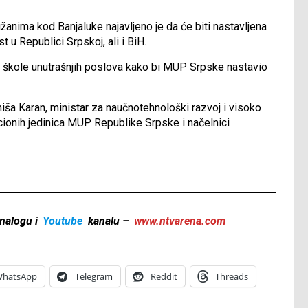
nima kod Banjaluke najavljeno je da će biti nastavljena
t u Republici Srpskoj, ali i BiH.
je škole unutrašnjih poslova kako bi MUP Srpske nastavio
niša Karan, ministar za naučnotehnološki razvoj i visoko
cionih jedinica MUP Republike Srpske i načelnici
nalogu i
Youtube
kanalu –
www.ntvarena.com
hatsApp
Telegram
Reddit
Threads