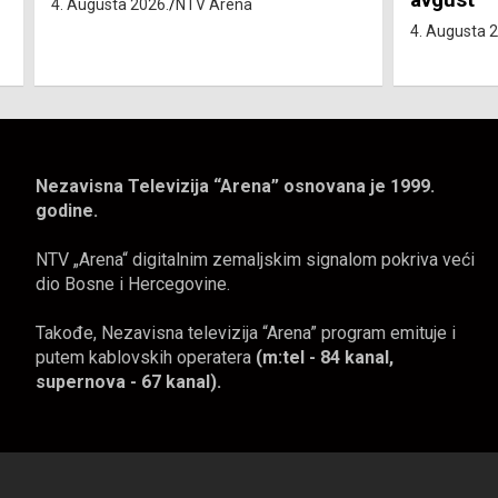
4. Augusta 2026.
NTV Arena
4. Augusta 
Nezavisna Televizija “Arena” osnovana je 1999.
godine.
NTV „Arena“ digitalnim zemaljskim signalom pokriva veći
dio Bosne i Hercegovine.
Takođe, Nezavisna televizija “Arena” program emituje i
putem kablovskih operatera
(m:tel - 84 kanal,
supernova - 67 kanal).