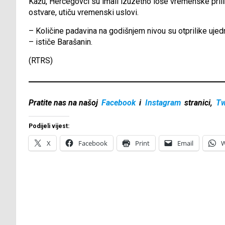
Kažu, Hercegovci su imali izuzetno loše vremenske prili
ostvare, utiču vremenski uslovi.
– Količine padavina na godišnjem nivou su otprilike uj
– ističe Barašanin.
(RTRS)
Pratite nas na našoj
Facebook
i
Instagram
stranici,
Tw
Podijeli vijest:
X
Facebook
Print
Email
W