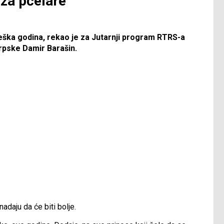
 za pčelare
teška godina, rekao je za Јutarnji program RTRS-a
rpske Damir Barašin.
adaju da će biti bolje.