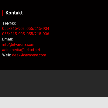
Kontakt
Tel/fax:
055/215-903;
055/215-904
055/215-905;
055/215-906
Email:
info@ntvarena.com
astramedia@telrad.net
Web:
desk@ntvarena.com