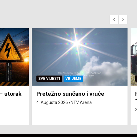
SVE VIJESTI
ZEMLJA
će
Pravo na subvenciju za traktor
“Belarus” ostvarila 84 korisnika
3. Augusta 2026.
NTV Arena