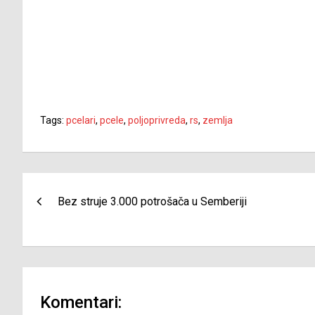
Tags:
pcelari
,
pcele
,
poljoprivreda
,
rs
,
zemlja
Navigacija
Bez struje 3.000 potrošača u Semberiji
članaka
Komentari: