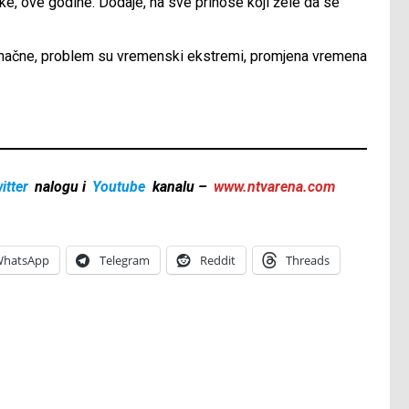
ke, ove godine. Dodaje, na sve prinose koji žele da se
ednačne, problem su vremenski ekstremi, promjena vremena
itter
nalogu i
Youtube
kanalu –
www.ntvarena.com
hatsApp
Telegram
Reddit
Threads