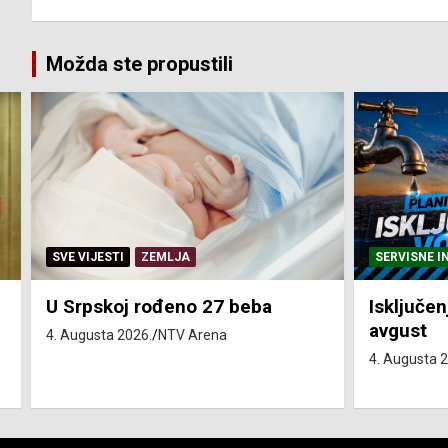
Možda ste propustili
SERVISNE INFORMACIJE
SERVISNE I
Isključenja vode – utorak 4.
Isključen
avgust
4. avgust
4. Augusta 2026.
NTV Arena
4. Augusta 