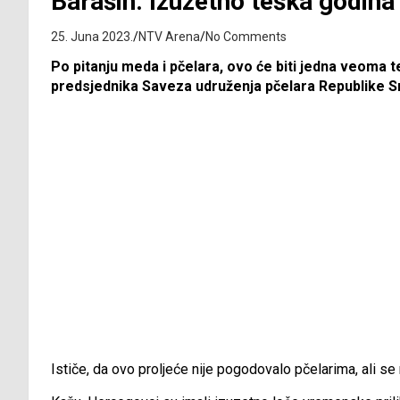
Barašin: Izuzetno teška godina
25. Juna 2023.
NTV Arena
No Comments
Po pitanju meda i pčelara, ovo će biti jedna veoma 
predsjednika Saveza udruženja pčelara Republike S
Ističe, da ovo proljeće nije pogodovalo pčelarima, ali se n