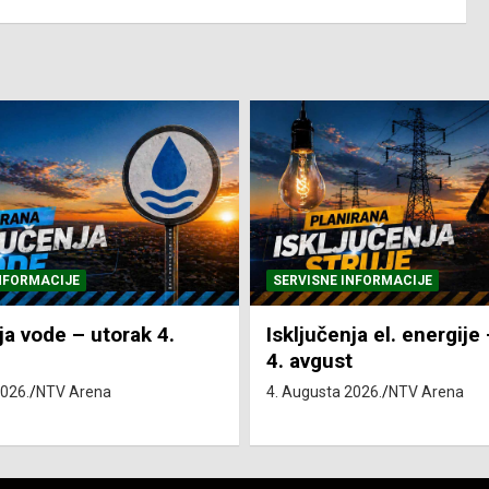
NFORMACIJE
SVE VIJESTI
VRIJEME
ja el. energije – utorak
Pretežno sunčano i vru
4. Augusta 2026.
NTV Arena
2026.
NTV Arena