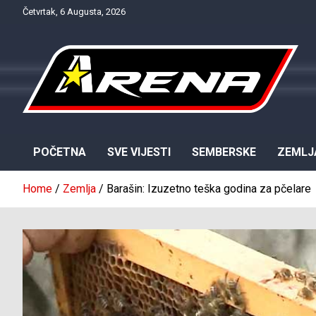
Skip
Četvrtak, 6 Augusta, 2026
to
content
Provjereno. Tačno. Objektivno.
NTV Arena
POČETNA
SVE VIJESTI
SEMBERSKE
ZEMLJ
Home
Zemlja
Barašin: Izuzetno teška godina za pčelare