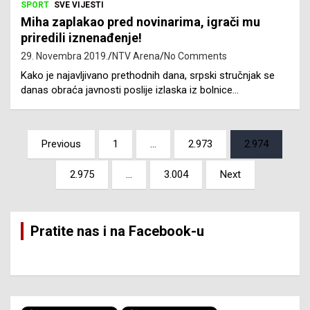
SPORT
SVE VIJESTI
Miha zaplakao pred novinarima, igrači mu
priredili iznenađenje!
29. Novembra 2019.
NTV Arena
No Comments
Kako je najavljivano prethodnih dana, srpski stručnjak se
danas obraća javnosti poslije izlaska iz bolnice…
Posts
Previous
1
…
2.973
2.974
pagination
2.975
…
3.004
Next
Pratite nas i na Facebook-u