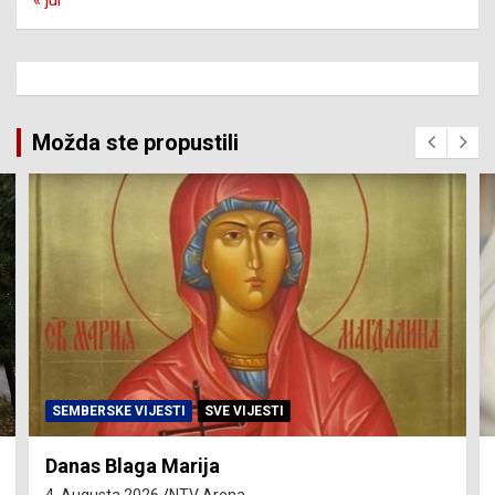
« jul
Možda ste propustili
SVE VIJESTI
ZEMLJA
U Srpskoj rođeno 27 beba
4. Augusta 2026.
NTV Arena