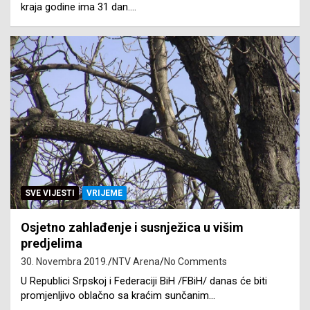
kraja godine ima 31 dan.…
SVE VIJESTI
VRIJEME
Osjetno zahlađenje i susnježica u višim
predjelima
30. Novembra 2019.
NTV Arena
No Comments
U Republici Srpskoj i Federaciji BiH /FBiH/ danas će biti
promjenljivo oblačno sa kraćim sunčanim…