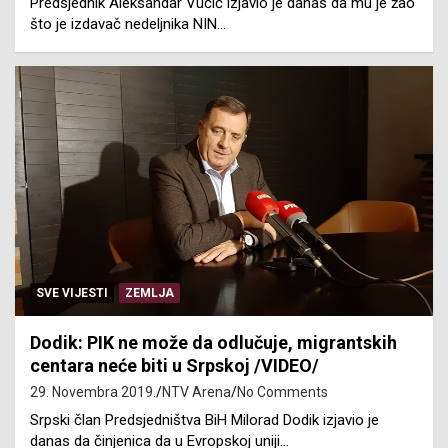
Predsjednik Aleksandar Vučić izjavio je danas da mu je žao
što je izdavač nedeljnika NIN…
SVE VIJESTI
ZEMLJA
Dodik: PIK ne može da odlučuje, migrantskih
centara neće biti u Srpskoj /VIDEO/
29. Novembra 2019.
NTV Arena
No Comments
Srpski član Predsjedništva BiH Milorad Dodik izjavio je
danas da činjenica da u Evropskoj uniji…