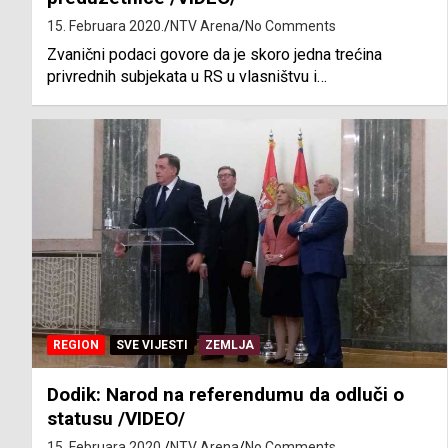
15. Februara 2020.
NTV Arena
No Comments
Zvanični podaci govore da je skoro jedna trećina
privrednih subjekata u RS u vlasništvu i…
REGION
SVE VIJESTI
ZEMLJA
Dodik: Narod na referendumu da odluči o
statusu /VIDEO/
15. Februara 2020.
NTV Arena
No Comments