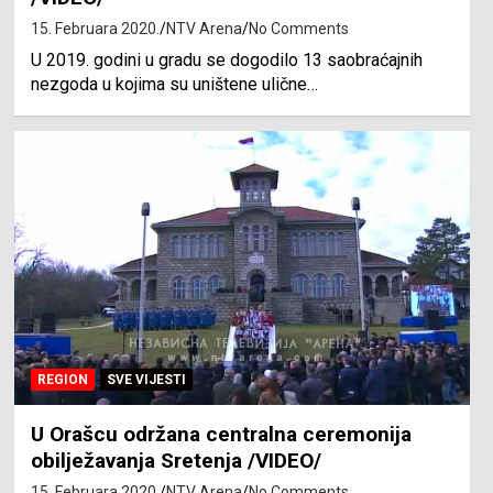
15. Februara 2020.
NTV Arena
No Comments
U 2019. godini u gradu se dogodilo 13 saobraćajnih
nezgoda u kojima su uništene ulične…
REGION
SVE VIJESTI
U Orašcu održana centralna ceremonija
obilježavanja Sretenja /VIDEO/
15. Februara 2020.
NTV Arena
No Comments