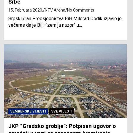
Srbe
15. Februara 2020.
NTV Arena
No Comments
Srpski član Predsjedništva BiH Milorad Dodik izjavio je
večeras da je BiH “zemlja nazor” u…
SEMBERSKE VIJESTI
SVE VIJESTI
JKP “Gradsko groblje”: Potpisan ugovor o