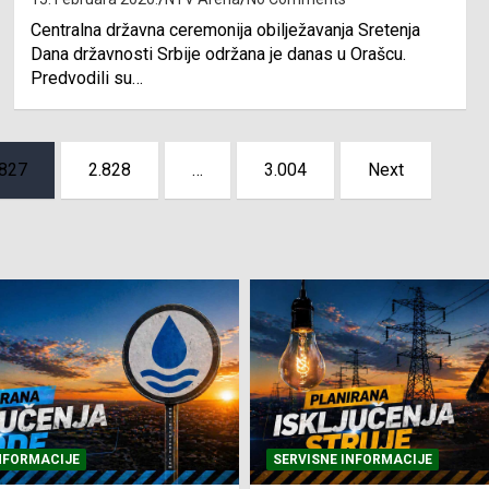
Centralna državna ceremonija obilježavanja Sretenja
Dana državnosti Srbije održana je danas u Orašcu.
Predvodili su…
.827
2.828
…
3.004
Next
NFORMACIJE
SVE VIJESTI
VRIJEME