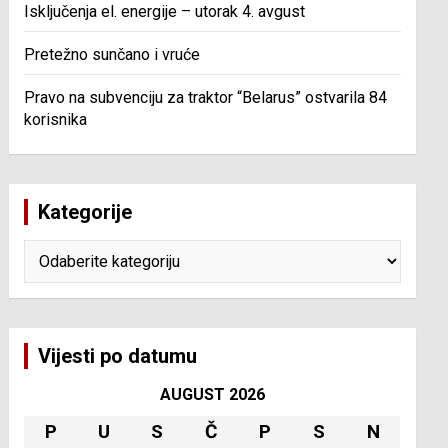
Isključenja el. energije – utorak 4. avgust
Pretežno sunčano i vruće
Pravo na subvenciju za traktor “Belarus” ostvarila 84
korisnika
Kategorije
Kategorije
Vijesti po datumu
AUGUST 2026
P
U
S
Č
P
S
N