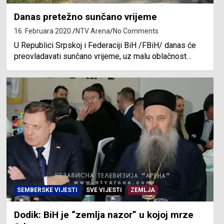
Danas pretežno sunčano vrijeme
16. Februara 2020.
NTV Arena
No Comments
U Republici Srpskoj i Federaciji BiH /FBiH/ danas će
preovladavati sunčano vrijeme, uz malu oblačnost…
SEMBERSKE VIJESTI
SVE VIJESTI
ZEMLJA
Dodik: BiH je “zemlja nazor” u kojoj mrze