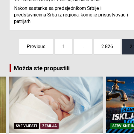
Nakon sastanka sa predsjednikom Srbije i
predstavnicima Srba iz regiona, kome je prisustvovao i
patrijarh…
Posts
Previous
1
…
2.826
2
pagination
Možda ste propustili
SERVISNE INFORMACIJE
SERVISNE I