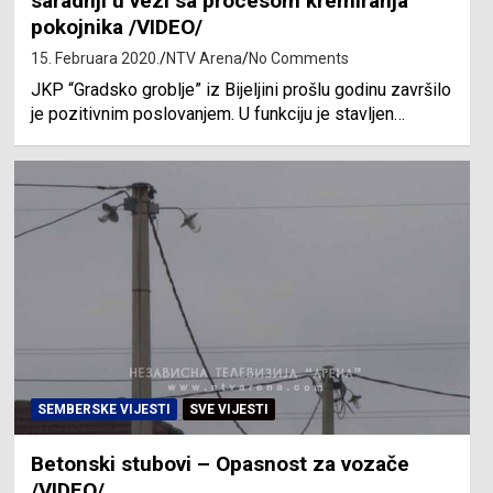
saradnji u vezi sa procesom kremiranja
pokojnika /VIDEO/
15. Februara 2020.
NTV Arena
No Comments
JKP “Gradsko groblje” iz Bijeljini prošlu godinu završilo
je pozitivnim poslovanjem. U funkciju je stavljen…
SEMBERSKE VIJESTI
SVE VIJESTI
Betonski stubovi – Opasnost za vozače
/VIDEO/