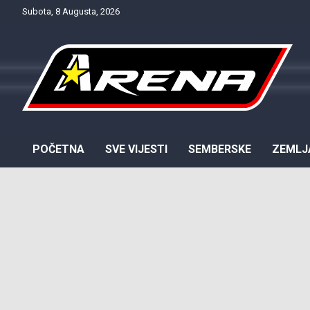
Skip
Subota, 8 Augusta, 2026
to
content
Provjereno. Tačno. Objektivno.
NTV Arena
POČETNA
SVE VIJESTI
SEMBERSKE
ZEMLJ