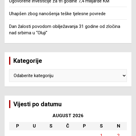
Ugovorene investicije za tri godine 7,4 milijarde KM
Uhapšen zbog nanošenja teške tjelesne povrede
Dan žalosti povodom obilježavanja 31 godine od zločina
nad srbima u “Oluji”
Kategorije
Kategorije
Vijesti po datumu
AUGUST 2026
P
U
S
Č
P
S
N
1
2