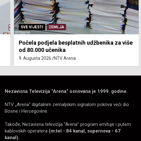
SVE VIJESTI
ZEMLJA
Počela podjela besplatnih udžbenika za više
od 80.000 učenika
9. Augusta 2026.
NTV Arena
Nezavisna Televizija “Arena” osnovana je 1999. godine.
NTV „Arena“ digitalnim zemaljskim signalom pokriva veći dio
Bosne i Hercegovine.
Takođe, Nezavisna televizija “Arena” program emituje i putem
kablovskih operatera
(m:tel - 84 kanal, supernova - 67
kanal).