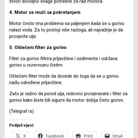
stvori dovoljno snage potrebne za rad motora.
4. Motor se muči sa pokretanjem
Motor često ima problema sa paljenjem kada se u gorivu
nalazi voda. Za to postoji više razloga, ali najvažnje je da
provjerite ulje.
5. Oštećeni filter za gorivo
Filter za gorivo filtrira prljavštine i sedimente i održava
gorivo u rezervoaru čistim.
Oštećeni filter može da dovede do toga da se u gorivu
nađu određene prljavštine.
Zato je važno da pored ulja, redovno provjeravate i filter za
gorivo kako biste bili sigurni da motor dobija čisto gorivo.
(Telegraf.rs)
Podijeli vijest:
X
Facebook
Print
Email