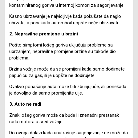
kontaminiranog goriva u internoj komori za sagorijevanje.
Kasno ubrzavanje je najvidljivije kada pokušate da naglo
ubrzate, a ponekada automboil uopšte neće ubrzavati.
2. Nepravilne promjene u brzini
Pošto simptomi lošeg goriva uključuju probleme sa
ubrzanjem, nepravilne promjene brzine su takođe dio
problema.
Brzina vožnje može da se promijeni kada samo dodirnete
papučicu za gas, ili je uopšte ne dodirujete.
Ovakvo ponašanje auta može biti zbunjujuće, ali ponekada
je dovoljno da samo promijenite ulje.
3. Auto ne radi
Znak lošeg goriva može da bude i iznenadni prestanak
rada motora u sred vožnje.
Do ovoga dolazi kada unutrašnje sagorijevanje ne može da