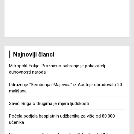
Najnoviji članci
Mitropolit Fotije: Praznično sabranje je pokazatelj
duhovnosti naroda
Udruženje “Semberija i Majevica” iz Austrije obradovalo 20
mališana
Savić: Briga o drugima je mjera ljudskosti
Počela podjela besplatnih udžbenika za više od 80.000
učenika