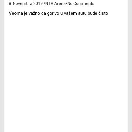
8. Novembra 2019.
NTV Arena
No Comments
Veoma je važno da gorivo u vašem autu bude čisto