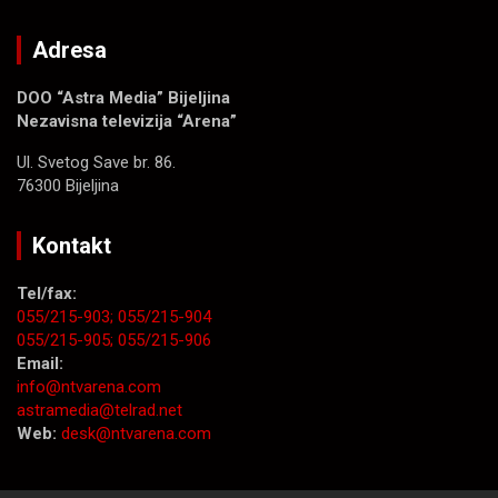
Adresa
DOO “Astra Media” Bijeljina
Nezavisna televizija “Arena”
Ul. Svetog Save br. 86.
76300 Bijeljina
Kontakt
Tel/fax:
055/215-903;
055/215-904
055/215-905;
055/215-906
Email:
info@ntvarena.com
astramedia@telrad.net
Web:
desk@ntvarena.com