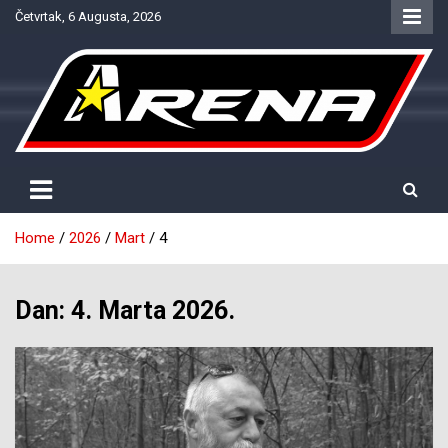
Skip
Četvrtak, 6 Augusta, 2026
to
content
Provjereno. Tačno. Objektivno.
NTV Arena
Home
2026
Mart
4
Dan:
4. Marta 2026.