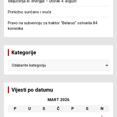
Isključenja el. energije – utorak 4. avgust
Pretežno sunčano i vruće
Pravo na subvenciju za traktor “Belarus” ostvarila 84
korisnika
Kategorije
Kategorije
Vijesti po datumu
MART 2026
P
U
S
Č
P
S
N