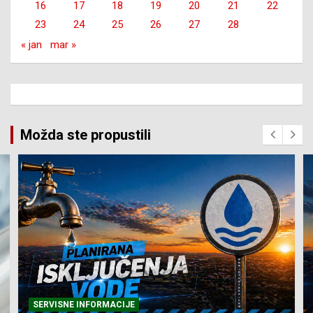
16
17
18
19
20
21
22
23
24
25
26
27
28
« jan
mar »
Možda ste propustili
SERVISNE INFORMACIJE