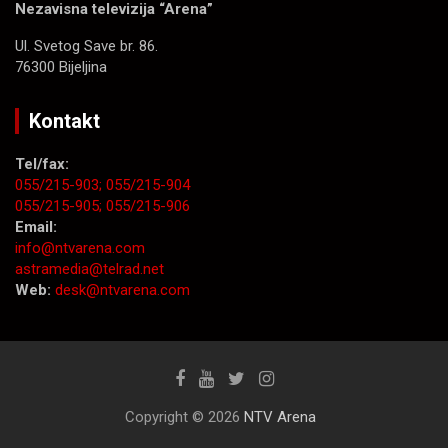
Nezavisna televizija “Arena”
Ul. Svetog Save br. 86.
76300 Bijeljina
Kontakt
Tel/fax:
055/215-903;
055/215-904
055/215-905;
055/215-906
Email:
info@ntvarena.com
astramedia@telrad.net
Web:
desk@ntvarena.com
Copyright © 2026
NTV Arena