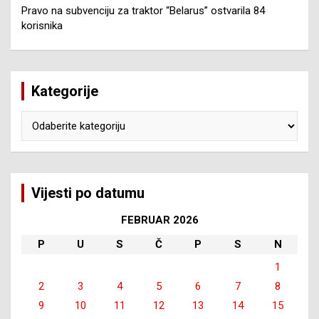
Pravo na subvenciju za traktor “Belarus” ostvarila 84
korisnika
Kategorije
Kategorije
Vijesti po datumu
FEBRUAR 2026
P
U
S
Č
P
S
N
1
2
3
4
5
6
7
8
9
10
11
12
13
14
15