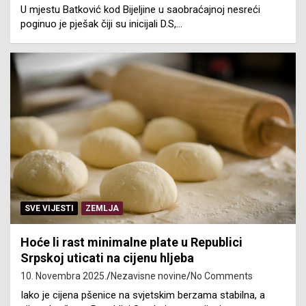
U mjestu Batković kod Bijeljine u saobraćajnoj nesreći
poginuo je pješak čiji su inicijali D.S,…
SVE VIJESTI
ZEMLJA
Hoće li rast minimalne plate u Republici
Srpskoj uticati na cijenu hljeba
10. Novembra 2025.
Nezavisne novine
No Comments
Iako je cijena pšenice na svjetskim berzama stabilna, a