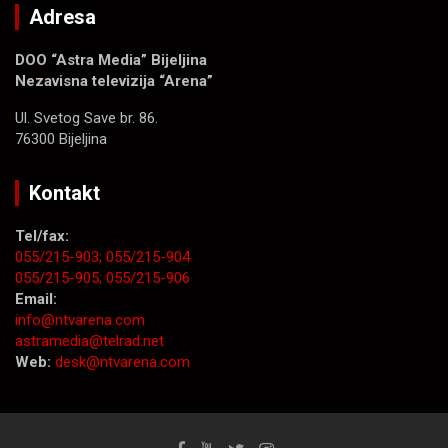
Adresa
DOO “Astra Media” Bijeljina
Nezavisna televizija “Arena”
Ul. Svetog Save br. 86.
76300 Bijeljina
Kontakt
Tel/fax:
055/215-903;
055/215-904
055/215-905;
055/215-906
Email:
info@ntvarena.com
astramedia@telrad.net
Web:
desk@ntvarena.com