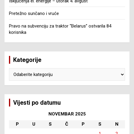
Isključenja el. energije – utorak 4. avgust
Pretežno sunčano i vruće
Pravo na subvenciju za traktor “Belarus” ostvarila 84
korisnika
Kategorije
Kategorije
Vijesti po datumu
NOVEMBAR 2025
P
U
S
Č
P
S
N
1
2