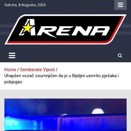
Skip
Subota, 8 Augusta, 2026
to
content
Provjereno. Tačno. Objektivno.
NTV Arena
Home
Semberske Vijesti
Uhapšen vozač osumnjičen da je u Bijeljini usmrtio pješaka i
pobjegao