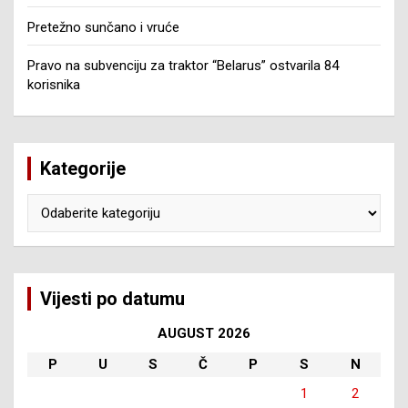
Pretežno sunčano i vruće
Pravo na subvenciju za traktor “Belarus” ostvarila 84
korisnika
Kategorije
Kategorije
Vijesti po datumu
AUGUST 2026
P
U
S
Č
P
S
N
1
2