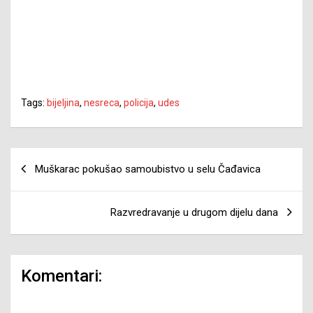
Tags:
bijeljina
,
nesreca
,
policija
,
udes
Navigacija
Muškarac pokušao samoubistvo u selu Čađavica
članaka
Razvredravanje u drugom dijelu dana
Komentari: