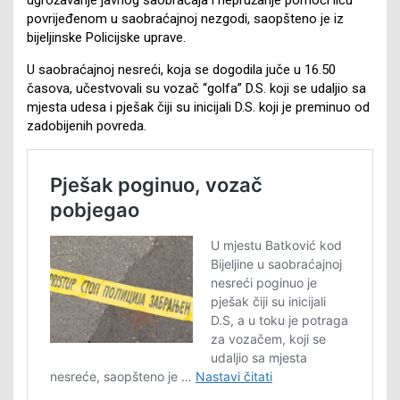
povrijeđenom u saobraćajnoj nezgodi, saopšteno je iz
bijeljinske Policijske uprave.
U saobraćajnoj nesreći, koja se dogodila juče u 16.50
časova, učestvovali su vozač “golfa” D.S. koji se udaljio sa
mjesta udesa i pješak čiji su inicijali D.S. koji je preminuo od
zadobijenih povreda.