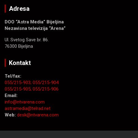
Adresa
DOO “Astra Media” Bijeljina
Nezavisna televizija “Arena”
Ul. Svetog Save br. 86.
76300 Bijeljina
Kontakt
Tel/fax:
055/215-903;
055/215-904
055/215-905;
055/215-906
Email:
info@ntvarena.com
astramedia@telrad.net
Web:
desk@ntvarena.com