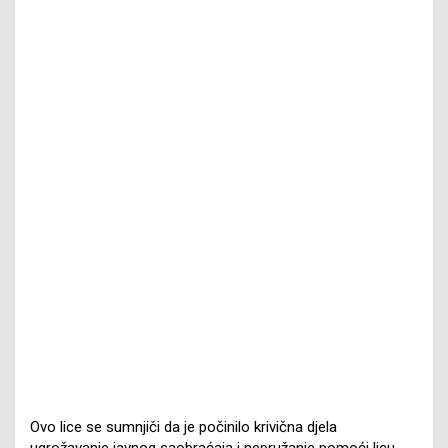
Ovo lice se sumnjiči da je počinilo krivična djela
ugrožavanje javnog saobraćaja i nepružanje pomoći licu