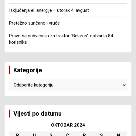
Isključenja el. energije – utorak 4. avgust
Pretežno sunčano i vruće
Pravo na subvenciju za traktor “Belarus” ostvarila 84
korisnika
Kategorije
Kategorije
Vijesti po datumu
OKTOBAR 2024
P
U
S
Č
P
S
N