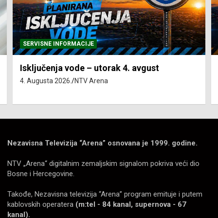
SERVISNE INFORMACIJE
Isključenja vode – utorak 4. avgust
4. Augusta 2026.
NTV Arena
Nezavisna Televizija “Arena” osnovana je 1999. godine.
NTV „Arena“ digitalnim zemaljskim signalom pokriva veći dio
Bosne i Hercegovine.
Takođe, Nezavisna televizija “Arena” program emituje i putem
kablovskih operatera
(m:tel - 84 kanal, supernova - 67
kanal).