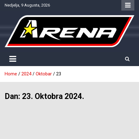
Skip
Nedjelja, 9 Augusta, 2026
to
content
Provjereno. Tačno. Objektivno.
NTV Arena
Home
2024
Oktobar
23
Dan:
23. Oktobra 2024.