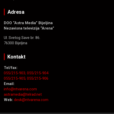
Adresa
DOO “Astra Media” Bijeljina
Nezavisna televizija “Arena”
Ul. Svetog Save br. 86.
76300 Bijeljina
Kontakt
Tel/fax:
055/215-903;
055/215-904
055/215-905;
055/215-906
Email:
info@ntvarena.com
astramedia@telrad.net
Web:
desk@ntvarena.com