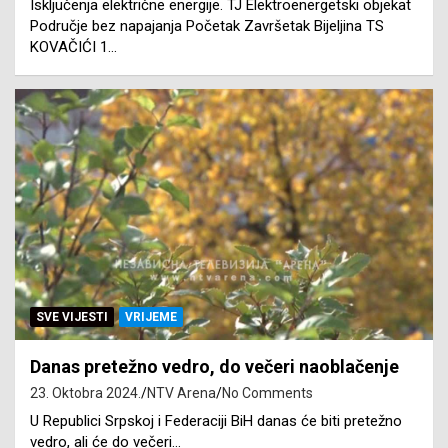
Isključenja električne energije. TJ Elektroenergetski objekat
Područje bez napajanja Početak Završetak Bijeljina TS
KOVAČIĆI 1…
SVE VIJESTI
VRIJEME
Danas pretežno vedro, do večeri naoblačenje
23. Oktobra 2024.
NTV Arena
No Comments
U Republici Srpskoj i Federaciji BiH danas će biti pretežno
vedro, ali će do večeri…