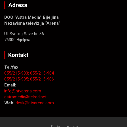
Adresa
DOO “Astra Media” Bijeljina
Nezavisna televizija “Arena”
Ul. Svetog Save br. 86.
76300 Bijeljina
Kontakt
Tel/fax:
055/215-903;
055/215-904
055/215-905;
055/215-906
Email:
info@ntvarena.com
astramedia@telrad.net
Web:
desk@ntvarena.com