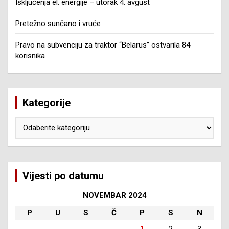
Isključenja el. energije – utorak 4. avgust
Pretežno sunčano i vruće
Pravo na subvenciju za traktor “Belarus” ostvarila 84
korisnika
Kategorije
Kategorije
Vijesti po datumu
NOVEMBAR 2024
P
U
S
Č
P
S
N