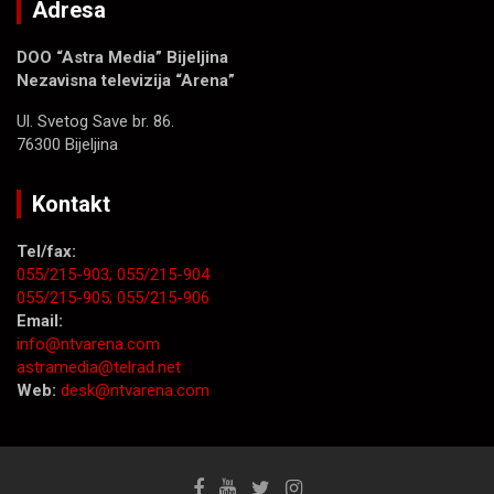
Adresa
DOO “Astra Media” Bijeljina
Nezavisna televizija “Arena”
Ul. Svetog Save br. 86.
76300 Bijeljina
Kontakt
Tel/fax:
055/215-903;
055/215-904
055/215-905;
055/215-906
Email:
info@ntvarena.com
astramedia@telrad.net
Web:
desk@ntvarena.com