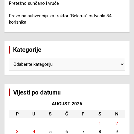
Pretežno sunčano i vruće
Pravo na subvenciju za traktor “Belarus” ostvarila 84
korisnika
Kategorije
Kategorije
Vijesti po datumu
AUGUST 2026
P
U
S
Č
P
S
N
1
2
3
4
5
6
7
8
9