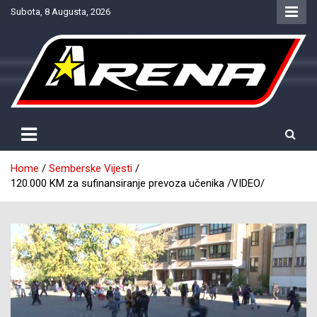
Skip
Subota, 8 Augusta, 2026
to
content
Provjereno. Tačno. Objektivno.
NTV Arena
Home
Semberske Vijesti
120.000 KM za sufinansiranje prevoza učenika /VIDEO/