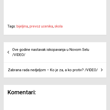
Tags:
bijeljina
,
prevoz ucenika
,
skola
Navigacija
Ove godine nastavak iskopavanja u Novom Selu
članaka
/VIDEO/
Zabrana rada nedjeljom – Ko je za, a ko protiv? /VIDEO/
Komentari: