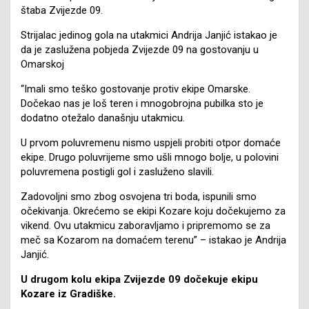
štaba Zvijezde 09.
Strijalac jedinog gola na utakmici Andrija Janjić istakao je
da je zaslužena pobjeda Zvijezde 09 na gostovanju u
Omarskoj
“Imali smo teško gostovanje protiv ekipe Omarske.
Dočekao nas je loš teren i mnogobrojna pubilka sto je
dodatno otežalo današnju utakmicu.
U prvom poluvremenu nismo uspjeli probiti otpor domaće
ekipe. Drugo poluvrijeme smo ušli mnogo bolje, u polovini
poluvremena postigli gol i zasluženo slavili.
Zadovoljni smo zbog osvojena tri boda, ispunili smo
očekivanja. Okrećemo se ekipi Kozare koju dočekujemo za
vikend. Ovu utakmicu zaboravljamo i pripremomo se za
meč sa Kozarom na domaćem terenu” – istakao je Andrija
Janjić.
U drugom kolu ekipa Zvijezde 09 dočekuje ekipu
Kozare iz Gradiške.