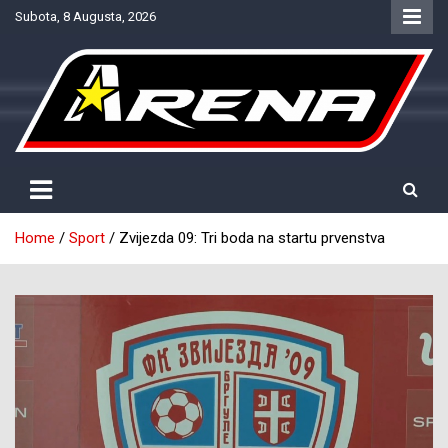
Skip
Subota, 8 Augusta, 2026
to
content
Provjereno. Tačno. Objektivno.
NTV Arena
Home
Sport
Zvijezda 09: Tri boda na startu prvenstva