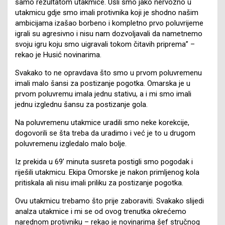
samo rezultatom utakmice. Ušli smo jako nervozno u
utakmicu gdje smo imali protivnika koji je shodno našim
ambicijama izašao borbeno i kompletno prvo poluvrijeme
igrali su agresivno i nisu nam dozvoljavali da nametnemo
svoju igru koju smo uigravali tokom čitavih priprema” –
rekao je Husić novinarima.
Svakako to ne opravdava što smo u prvom poluvremenu
imali malo šansi za postizanje pogotka. Omarska je u
prvom poluvremu imala jednu stativu, a i mi smo imali
jednu izglednu šansu za postizanje gola.
Na poluvremenu utakmice uradili smo neke korekcije,
dogovorili se šta treba da uradimo i već je to u drugom
poluvremenu izgledalo malo bolje.
Iz prekida u 69’ minuta susreta postigli smo pogodak i
riješili utakmicu. Ekipa Omorske je nakon primljenog kola
pritiskala ali nisu imali priliku za postizanje pogotka.
Ovu utakmicu trebamo što prije zaboraviti. Svakako slijedi
analza utakmice i mi se od ovog trenutka okrećemo
narednom protivniku – rekao je novinarima šef stručnog