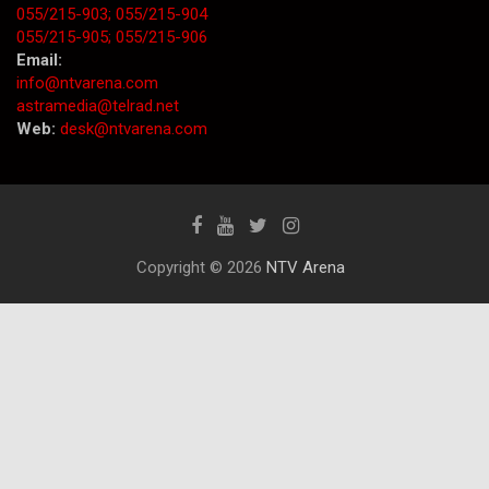
055/215-903;
055/215-904
055/215-905;
055/215-906
Email:
info@ntvarena.com
astramedia@telrad.net
Web:
desk@ntvarena.com
Copyright © 2026
NTV Arena