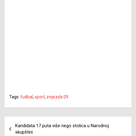
Tags:
fudbal
,
sport
,
zvijezda 09
Navigacija
Kandidata 17 puta više nego stolica u Narodnoj
članaka
skupštini