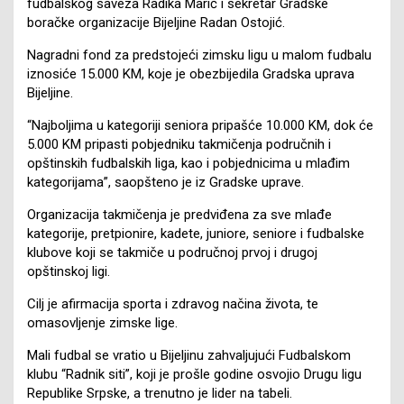
fudbalskog saveza Radika Marić i sekretar Gradske
boračke organizacije Bijeljine Radan Ostojić.
Nagradni fond za predstojeći zimsku ligu u malom fudbalu
iznosiće 15.000 KM, koje je obezbijedila Gradska uprava
Bijeljine.
“Najboljima u kategoriji seniora pripašće 10.000 KM, dok će
5.000 KM pripasti pobjedniku takmičenja područnih i
opštinskih fudbalskih liga, kao i pobjednicima u mlađim
kategorijama”, saopšteno je iz Gradske uprave.
Organizacija takmičenja je predviđena za sve mlađe
kategorije, pretpionire, kadete, juniore, seniore i fudbalske
klubove koji se takmiče u područnoj prvoj i drugoj
opštinskoj ligi.
Cilj je afirmacija sporta i zdravog načina života, te
omasovljenje zimske lige.
Mali fudbal se vratio u Bijeljinu zahvaljujući Fudbalskom
klubu “Radnik siti”, koji je prošle godine osvojio Drugu ligu
Republike Srpske, a trenutno je lider na tabeli.