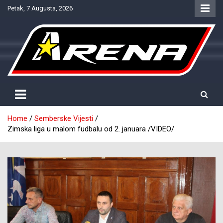
Skip
Petak, 7 Augusta, 2026
to
content
Provjereno. Tačno. Objektivno.
NTV Arena
Home
Semberske Vijesti
Zimska liga u malom fudbalu od 2. januara /VIDEO/