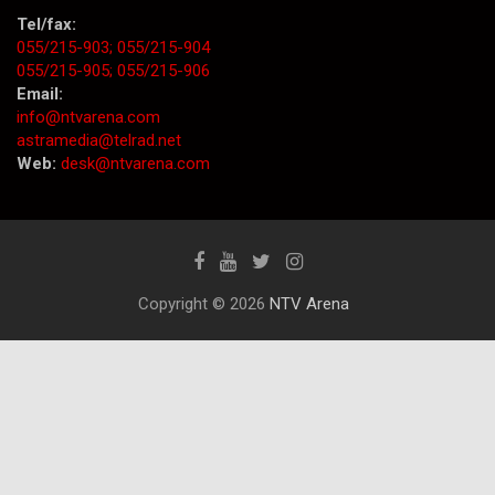
Tel/fax:
055/215-903;
055/215-904
055/215-905;
055/215-906
Email:
info@ntvarena.com
astramedia@telrad.net
Web:
desk@ntvarena.com
Copyright © 2026
NTV Arena