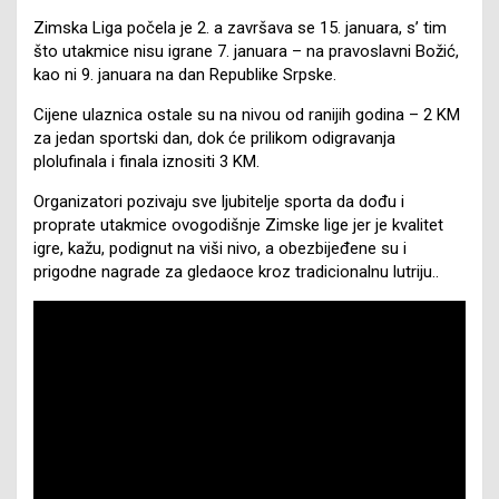
Zimska Liga počela je 2. a završava se 15. januara, s’ tim
što utakmice nisu igrane 7. januara – na pravoslavni Božić,
kao ni 9. januara na dan Republike Srpske.
Cijene ulaznica ostale su na nivou od ranijih godina – 2 KM
za jedan sportski dan, dok će prilikom odigravanja
plolufinala i finala iznositi 3 KM.
Organizatori pozivaju sve ljubitelje sporta da dođu i
proprate utakmice ovogodišnje Zimske lige jer je kvalitet
igre, kažu, podignut na viši nivo, a obezbijeđene su i
prigodne nagrade za gledaoce kroz tradicionalnu lutriju..