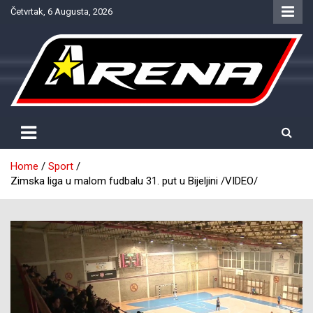
Skip
Četvrtak, 6 Augusta, 2026
to
content
Provjereno. Tačno. Objektivno.
NTV Arena
Home
Sport
Zimska liga u malom fudbalu 31. put u Bijeljini /VIDEO/