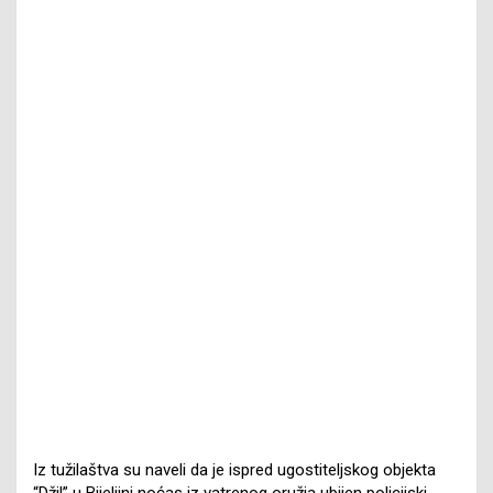
Iz tužilaštva su naveli da je ispred ugostiteljskog objekta
“Džil” u Bijeljini noćas iz vatrenog oružja ubijen policijski