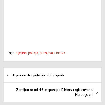
Tags:
bijeljina
,
policija
,
pucnjava
,
ubistvo
Navigacija
Ubijenom dva puta pucano u grudi
članaka
Zemljotres od 4,6 stepeni po Rihteru registrovan u
Hercegovini