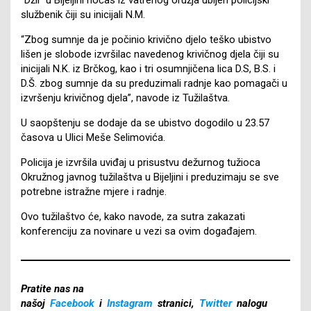
službenik čiji su inicijali N.M.
“Zbog sumnje da je počinio krivično djelo teško ubistvo
lišen je slobode izvršilac navedenog krivičnog djela čiji su
inicijali N.K. iz Brčkog, kao i tri osumnjičena lica D.S, B.S. i
D.Š. zbog sumnje da su preduzimali radnje kao pomagači u
izvršenju krivičnog djela”, navode iz Tužilaštva.
U saopštenju se dodaje da se ubistvo dogodilo u 23.57
časova u Ulici Meše Selimovića.
Policija je izvršila uviđaj u prisustvu dežurnog tužioca
Okružnog javnog tužilaštva u Bijeljini i preduzimaju se sve
potrebne istražne mjere i radnje.
Ovo tužilaštvo će, kako navode, za sutra zakazati
konferenciju za novinare u vezi sa ovim događajem.
Pratite nas na
našoj
Facebook
i
Instagram
stranici,
Twitter
nalogu