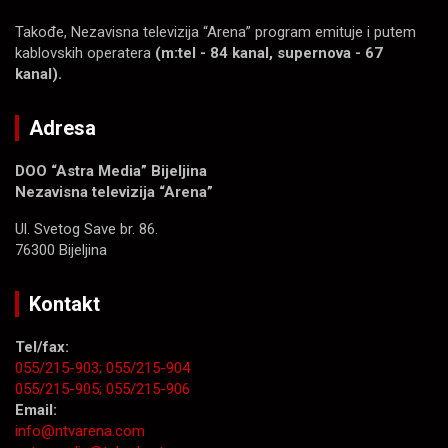
Takođe, Nezavisna televizija “Arena” program emituje i putem
kablovskih operatera
(m:tel - 84 kanal, supernova - 67
kanal).
Adresa
DOO “Astra Media” Bijeljina
Nezavisna televizija “Arena”
Ul. Svetog Save br. 86.
76300 Bijeljina
Kontakt
Tel/fax:
055/215-903;
055/215-904
055/215-905;
055/215-906
Email:
info@ntvarena.com