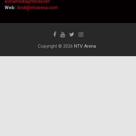
astramedia@telrad.net
Web:
desk@ntvarena.com
Copyright © 2026
NTV Arena