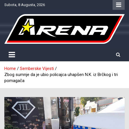
Skip
Subota, 8 Augusta, 2026
to
content
Provjereno. Tačno. Objektivno.
NTV Arena
Home
Semberske Vijesti
Zbog sumnje da je ubio policajca uhapšen N.K. iz Brčkog i tri
pomagača