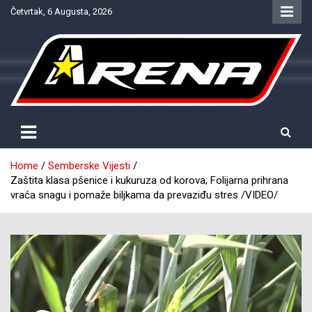
Skip
Četvrtak, 6 Augusta, 2026
to
content
Provjereno. Tačno. Objektivno.
NTV Arena
Home
Semberske Vijesti
Zaštita klasa pšenice i kukuruza od korova; Folijarna prihrana
vraća snagu i pomaže biljkama da prevaziđu stres /VIDEO/