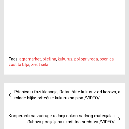
Tags:
agromarket
,
bijeljina
,
kukuruz
,
poljoprivreda
,
psenica
,
zastita bilja
,
zivot sela
Navigacija
Pšenica u fazi klasanja; Ratari štite kukuruz od korova, a
članaka
mlade biljke oštećuje kukuruzna pipa /VIDEO/
Kooperantima zadruge u Janji nakon sadnog materijala i
đubriva podijeljena i zaštitna sredstva /VIDEO/