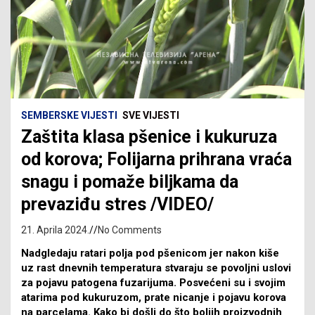
SEMBERSKE VIJESTI
SVE VIJESTI
Zaštita klasa pšenice i kukuruza
od korova; Folijarna prihrana vraća
snagu i pomaže biljkama da
prevaziđu stres /VIDEO/
21. Aprila 2024.
No Comments
Nadgledaju ratari polja pod pšenicom jer nakon kiše
uz rast dnevnih temperatura stvaraju se povoljni uslovi
za pojavu patogena fuzarijuma. Posvećeni su i svojim
atarima pod kukuruzom, prate nicanje i pojavu korova
na parcelama. Kako bi došli do što boljih proizvodnih