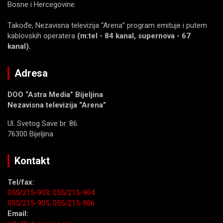
Bosne i Hercegovine.
Takođe, Nezavisna televizija “Arena” program emituje i putem
kablovskih operatera
(m:tel - 84 kanal, supernova - 67
kanal).
Adresa
DOO “Astra Media” Bijeljina
Nezavisna televizija “Arena”
Ul. Svetog Save br. 86.
76300 Bijeljina
Kontakt
Tel/fax:
055/215-903;
055/215-904
055/215-905;
055/215-906
Email: