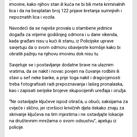
imovine, kako njihov stan ili kuća ne bi bili meta kriminalnih
lica i da na besplatan broj 122 prijave kretanja sumnjivih i
nepoznatih lica i vozila.
Navodeći da se najviše provala u stambene jedinice
događa za vrijeme godišnjeg odmora i u dane vikenda,
kada građani nisu u kući ili stanu, iz Policijske uprave
savjetuju da o svom odmoru obavijeste komšije kako bi
obratili pažnju na njihovu imovinu dok nisu tu.
Savjetuje se i postavljanje dodatne brave na ulaznim
vratima, da se nakit i novac povjeri na čuvanje rodbini ili
stavi u sef neke banke, a prije toga nakit i dragocjenosti
treba fotografisati radi prepoznavanja i lašeg pronalaska,
kao i zapisati serijske brojeve skupocijenih uređaja i oružja.
“Ne ostavljajte ključeve ispod otirača, u obući, saksijama za
cvijeće i slično, jer izvršioci krivičnih djela itekako znaju za
skrivanje ključeva na tim mjestima i ne ostavljajte lokacije
na društevnim mrežama o svom odsustvu”, apeluju iz
policije.