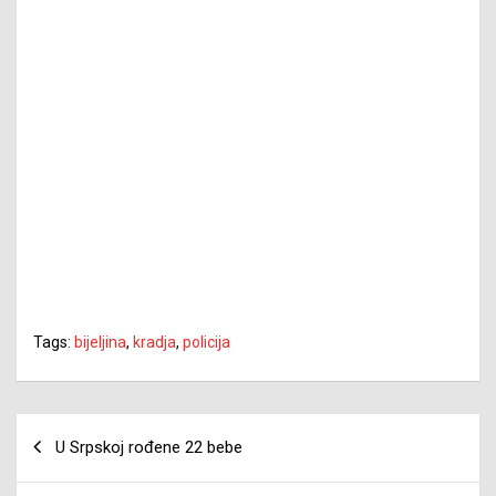
Tags:
bijeljina
,
kradja
,
policija
Navigacija
U Srpskoj rođene 22 bebe
članaka