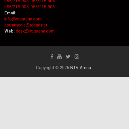
055/215-903;
055/215-904
055/215-905;
055/215-906
Email:
info@ntvarena.com
astramedia@telrad.net
Web:
desk@ntvarena.com
Copyright © 2026
NTV Arena