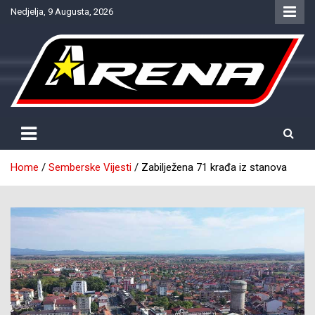
Skip
Nedjelja, 9 Augusta, 2026
to
content
Provjereno. Tačno. Objektivno.
NTV Arena
Home
Semberske Vijesti
Zabilježena 71 krađa iz stanova