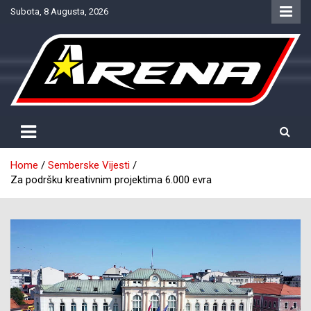
Skip
Subota, 8 Augusta, 2026
to
content
Provjereno. Tačno. Objektivno.
NTV Arena
Home
Semberske Vijesti
Za podršku kreativnim projektima 6.000 evra