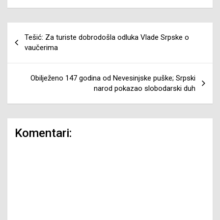
Navigacija
Tešić: Za turiste dobrodošla odluka Vlade Srpske o
članaka
vaučerima
Obilježeno 147 godina od Nevesinjske puške; Srpski
narod pokazao slobodarski duh
Komentari: