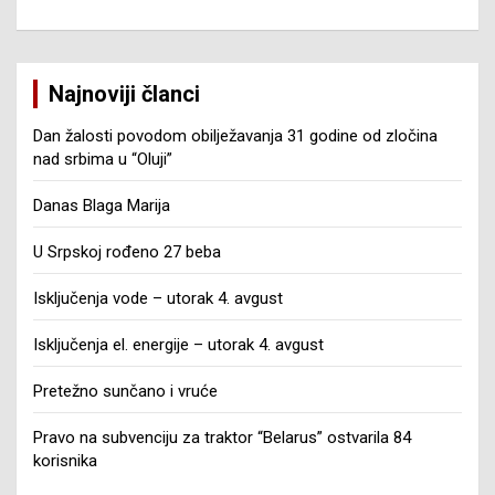
Najnoviji članci
Dan žalosti povodom obilježavanja 31 godine od zločina
nad srbima u “Oluji”
Danas Blaga Marija
U Srpskoj rođeno 27 beba
Isključenja vode – utorak 4. avgust
Isključenja el. energije – utorak 4. avgust
Pretežno sunčano i vruće
Pravo na subvenciju za traktor “Belarus” ostvarila 84
korisnika