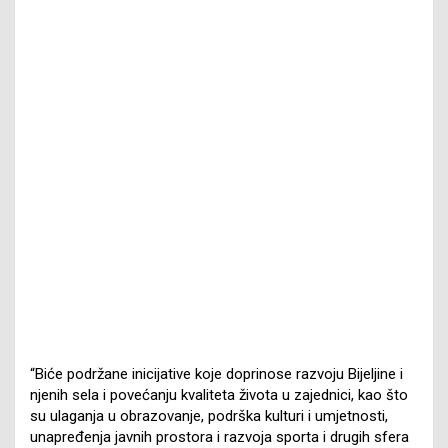
“Biće podržane inicijative koje doprinose razvoju Bijeljine i
njenih sela i povećanju kvaliteta života u zajednici, kao što
su ulaganja u obrazovanje, podrška kulturi i umjetnosti,
unapređenja javnih prostora i razvoja sporta i drugih sfera