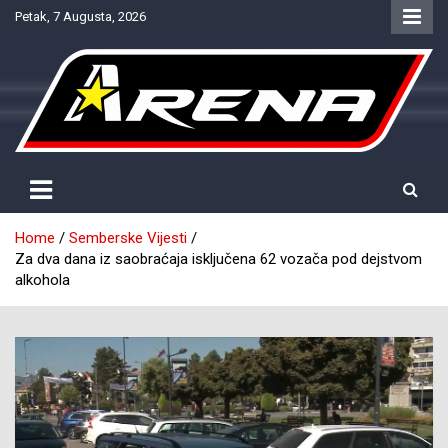
Skip
Petak, 7 Augusta, 2026
to
content
Provjereno. Tačno. Objektivno.
NTV Arena
Home
Semberske Vijesti
Za dva dana iz saobraćaja isključena 62 vozača pod dejstvom
alkohola