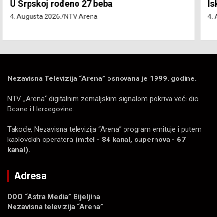
Isključenja vode – utorak 4. avgust
4. Augusta 2026.
NTV Arena
Nezavisna Televizija “Arena” osnovana je 1999. godine.
NTV „Arena“ digitalnim zemaljskim signalom pokriva veći dio
Bosne i Hercegovine.
Takođe, Nezavisna televizija “Arena” program emituje i putem
kablovskih operatera
(m:tel - 84 kanal, supernova - 67
kanal).
Adresa
DOO “Astra Media” Bijeljina
Nezavisna televizija “Arena”