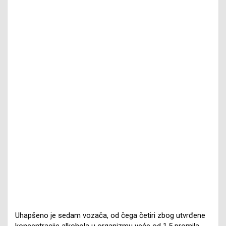
Uhapšeno je sedam vozača, od čega četiri zbog utvrđene
koncentracije alkohola u organizmu veće od 1,5 promila,