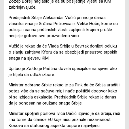
Žozep Borelj naglasio je da su posljednje vijesti sa KiM
zabrinjavajuće.
Predsjednik Srbije Aleksandar Vučić primio je danas
vlasnika vinarije Srđana Petrovića iz Velike Hoče, kome su
policija i carina prištinskih vlasti zaplijenili krajem prošle
nedjelje gotovo svo proizvedeno vino.
Vučić je rekao da će Vlada Srbije u čevrtak donijeti odluku
o slanju zahtjeva Kforu da se obezbijedi prisustvo srpskih
snaga na sjeveru KiM.
Upitao je Zašto je Priština dovela specijalce na sjever ako
je htjela da odloži izbore.
Ministar odbrane Srbije rekao je za Pink da će Srbija uraditi i
potez više da se sačuva mir, i nađe politički dogovor kako
bi se izbjegla eskalacija. Predsjednik Srbije rekao je danas
da je ponosan na oružane snage Srbije.
Ministar spoljnih poslova Ivica Dačić izjavio je da Srbija, radi
i na tome da članice EU koje nisu priznale nezavisnost
Kosova sa statusnog aspekta ospore najavljenu