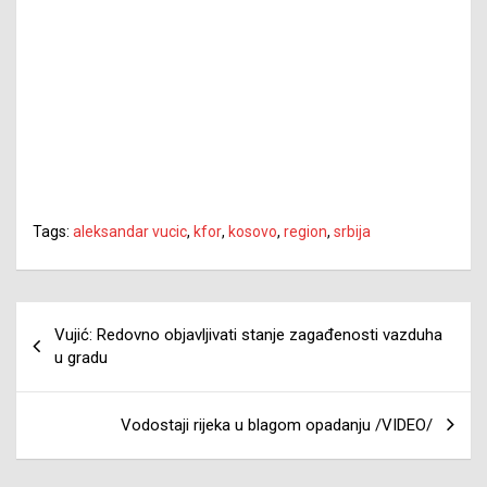
Tags:
aleksandar vucic
,
kfor
,
kosovo
,
region
,
srbija
Navigacija
Vujić: Redovno objavljivati stanje zagađenosti vazduha
članaka
u gradu
Vodostaji rijeka u blagom opadanju /VIDEO/