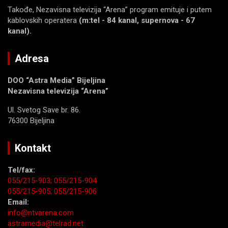
Takođe, Nezavisna televizija “Arena” program emituje i putem
kablovskih operatera
(m:tel - 84 kanal, supernova - 67
kanal).
Adresa
DOO “Astra Media” Bijeljina
Nezavisna televizija “Arena”
Ul. Svetog Save br. 86.
76300 Bijeljina
Kontakt
Tel/fax:
055/215-903;
055/215-904
055/215-905;
055/215-906
Email:
info@ntvarena.com
astramedia@telrad.net