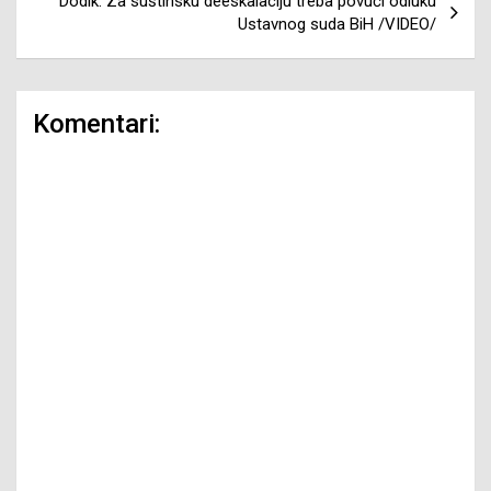
Dodik: Za suštinsku deeskalaciju treba povući odluku
Ustavnog suda BiH /VIDEO/
Komentari: