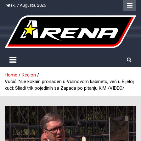
Skip
Petak, 7 Augusta, 2026
to
content
Provjereno. Tačno. Objektivno.
NTV Arena
Home
Region
Vučić: Nije kokain pronađen u Vulinovom kabinetu, već u Bijeloj
kući; Sliedi trik pojedinih sa Zapada po pitanju KiM /VIDEO/