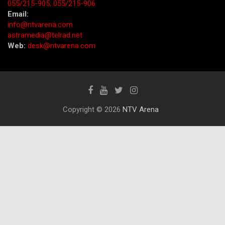
055/215-905;
055/215-906
Email:
info@ntvarena.com
astramedia@telrad.net
Web:
desk@ntvarena.com
Copyright © 2026
NTV Arena