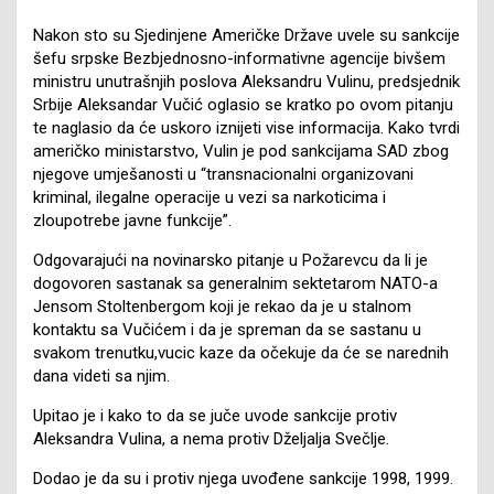
Nakon sto su Sjedinjene Američke Države uvele su sankcije
šefu srpske Bezbjednosno-informativne agencije bivšem
ministru unutrašnjih poslova Aleksandru Vulinu, predsjednik
Srbije Aleksandar Vučić oglasio se kratko po ovom pitanju
te naglasio da će uskoro iznijeti vise informacija. Kako tvrdi
američko ministarstvo, Vulin je pod sankcijama SAD zbog
njegove umješanosti u “transnacionalni organizovani
kriminal, ilegalne operacije u vezi sa narkoticima i
zloupotrebe javne funkcije”.
Odgovarajući na novinarsko pitanje u Požarevcu da li je
dogovoren sastanak sa generalnim sektetarom NATO-a
Jensom Stoltenbergom koji je rekao da je u stalnom
kontaktu sa Vučićem i da je spreman da se sastanu u
svakom trenutku,vucic kaze da očekuje da će se narednih
dana videti sa njim.
Upitao je i kako to da se juče uvode sankcije protiv
Aleksandra Vulina, a nema protiv Dželjalja Svečlje.
Dodao je da su i protiv njega uvođene sankcije 1998, 1999.