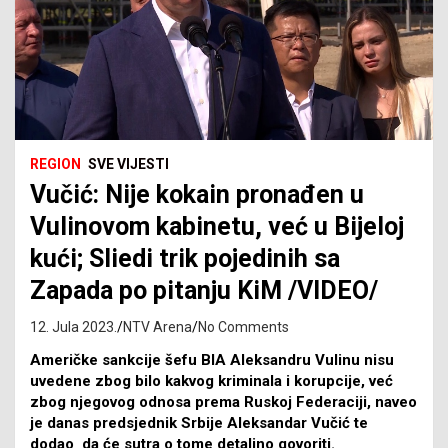
REGION
SVE VIJESTI
Vučić: Nije kokain pronađen u
Vulinovom kabinetu, već u Bijeloj
kući; Sliedi trik pojedinih sa
Zapada po pitanju KiM /VIDEO/
12. Jula 2023.
NTV Arena
No Comments
Američke sankcije šefu BIA Aleksandru Vulinu nisu
uvedene zbog bilo kakvog kriminala i korupcije, već
zbog njegovog odnosa prema Ruskoj Federaciji, naveo
je danas predsjednik Srbije Aleksandar Vučić te
dodao da će sutra o tome detaljno govoriti.