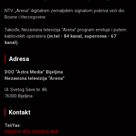
NTV „Arena“ digitalnim zemaljskim signalom pokriva veći dio
Bosne i Hercegovine.
Takođe, Nezavisna televizija “Arena” program emituje i putem
kablovskih operatera
(m:tel - 84 kanal, supernova - 67
kanal).
Adresa
DOO “Astra Media” Bijeljina
Nezavisna televizija “Arena”
Ul. Svetog Save br. 86.
76300 Bijeljina
Kontakt
Tel/fax:
055/215-903;
055/215-904