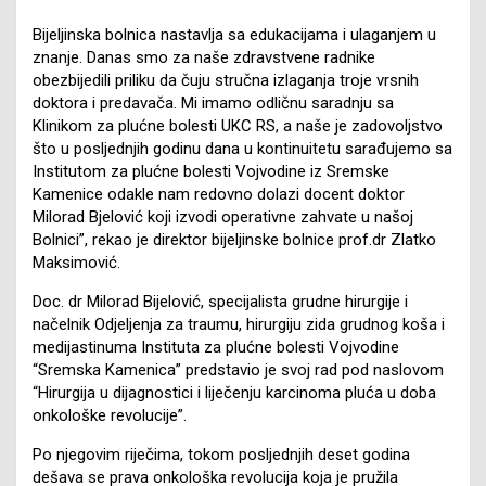
Bijeljinska bolnica nastavlja sa edukacijama i ulaganjem u
znanje. Danas smo za naše zdravstvene radnike
obezbijedili priliku da čuju stručna izlaganja troje vrsnih
doktora i predavača. Mi imamo odličnu saradnju sa
Klinikom za plućne bolesti UKC RS, a naše je zadovoljstvo
što u posljednjih godinu dana u kontinuitetu sarađujemo sa
Institutom za plućne bolesti Vojvodine iz Sremske
Kamenice odakle nam redovno dolazi docent doktor
Milorad Bjelović koji izvodi operativne zahvate u našoj
Bolnici”, rekao je direktor bijeljinske bolnice prof.dr Zlatko
Maksimović.
Doc. dr Milorad Bijelović, specijalista grudne hirurgije i
načelnik Odjeljenja za traumu, hirurgiju zida grudnog koša i
medijastinuma Instituta za plućne bolesti Vojvodine
“Sremska Kamenica” predstavio je svoj rad pod naslovom
“Hirurgija u dijagnostici i liječenju karcinoma pluća u doba
onkološke revolucije”.
Po njegovim riječima, tokom posljednjih deset godina
dešava se prava onkološka revolucija koja je pružila