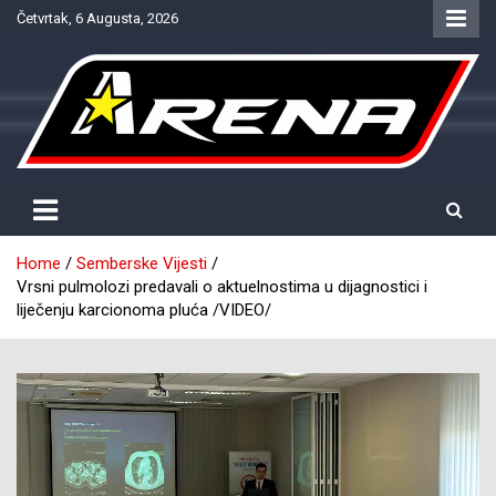
Skip
Četvrtak, 6 Augusta, 2026
to
content
Provjereno. Tačno. Objektivno.
NTV Arena
Home
Semberske Vijesti
Vrsni pulmolozi predavali o aktuelnostima u dijagnostici i
liječenju karcionoma pluća /VIDEO/