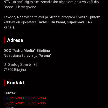
NTV „Arena“ digitalnim zemaljskim signalom pokriva veći dio
Bosne i Hercegovine.
Takođe, Nezavisna televizija “Arena” program emituje i putem
kablovskih operatera
(m:tel - 84 kanal, supernova - 67
kanal).
Adresa
DOO “Astra Media” Bijeljina
Nezavisna televizija “Arena”
Ul. Svetog Save br. 86.
76300 Bijeljina
Kontakt
Tel/fax:
055/215-903;
055/215-904
055/215-905;
055/215-906