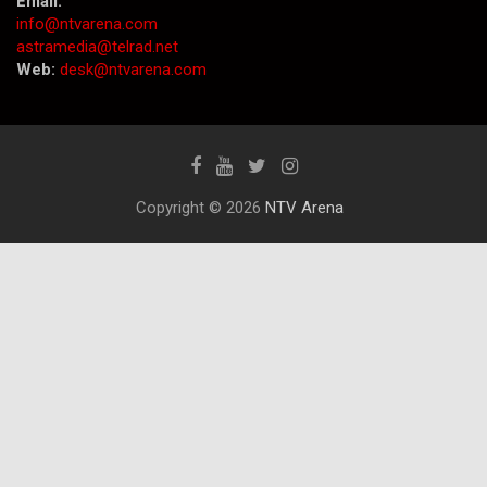
Email:
info@ntvarena.com
astramedia@telrad.net
Web:
desk@ntvarena.com
Copyright © 2026
NTV Arena