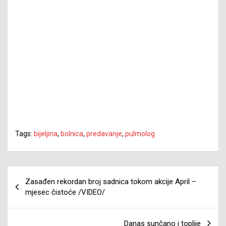
Tags:
bijeljina
,
bolnica
,
predavanje
,
pulmolog
Navigacija
Zasađen rekordan broj sadnica tokom akcije April –
članaka
mjesec čistoće /VIDEO/
Danas sunčano i toplije