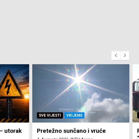
SVE VIJESTI
ZEMLJA
će
Pravo na subvenciju za traktor
“Belarus” ostvarila 84 korisnika