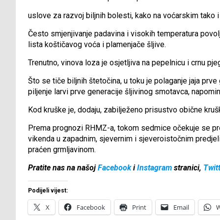
uslove za razvoj biljnih bolesti, kako na voćarskim tako
Često smjenjivanje padavina i visokih temperatura povolj
lista koštičavog voća i plamenjače šljive.
Trenutno, vinova loza je osjetljiva na pepelnicu i crnu pje
Što se tiče biljnih štetočina, u toku je polaganje jaja pr
piljenje larvi prve generacije šljivinog smotavca, napomi
Kod kruške je, dodaju, zabilježeno prisustvo obične kruški
Prema prognozi RHMZ-a, tokom sedmice očekuje se promj
vikenda u zapadnim, sjevernim i sjeveroistočnim predjeli
praćen grmljavinom.
Pratite nas na našoj
Facebook
i
Instagram
stranici,
Twit
Podijeli vijest:
X
Facebook
Print
Email
W