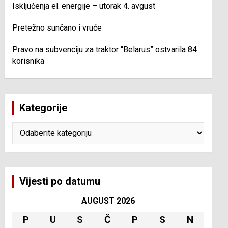
Isključenja el. energije – utorak 4. avgust
Pretežno sunčano i vruće
Pravo na subvenciju za traktor “Belarus” ostvarila 84
korisnika
Kategorije
Kategorije
Vijesti po datumu
AUGUST 2026
P
U
S
Č
P
S
N