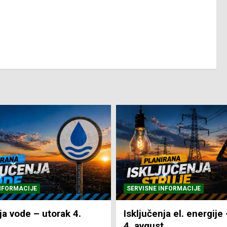
NFORMACIJE
SVE VIJESTI
VRIJEME
ja el. energije – utorak
Pretežno sunčano i vru