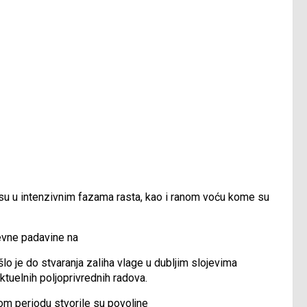
i su u intenzivnim fazama rasta, kao i ranom voću kome su
evne padavine na
došlo je do stvaranja zaliha vlage u dubljim slojevima
aktuelnih poljoprivrednih radova.
m periodu stvorile su povoljne