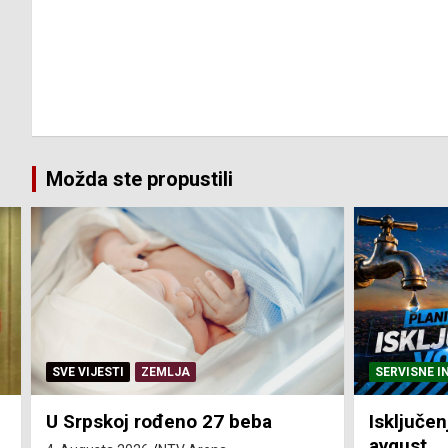
Možda ste propustili
SERVISNE INFORMACIJE
SERVISNE I
Isključenja vode – utorak 4.
Isključen
avgust
4. avgust