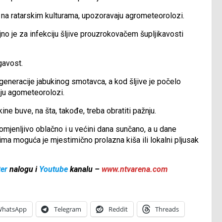
 i na ratarskim kulturama, upozoravaju agrometeorolozi.
no je za infekciju šljive prouzrokovačem šupljikavosti
gavost.
ve generacije jabukinog smotavca, a kod šljive je počelo
nju agometeorolozi.
ne buve, na šta, takođe, treba obratiti pažnju.
enljivo oblačno i u većini dana sunčano, a u dane
ma moguća je mjestimično prolazna kiša ili lokalni pljusak
ter
nalogu i
Youtube
kanalu –
www.ntvarena.com
hatsApp
Telegram
Reddit
Threads