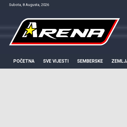
Skip
Subota, 8 Augusta, 2026
to
content
Provjereno. Tačno. Objektivno.
NTV Arena
POČETNA
SVE VIJESTI
SEMBERSKE
ZEMLJ