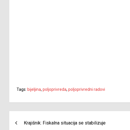
Tags:
bijeljina
,
poljoprivreda
,
poljoprivredni radovi
Navigacija
Krajišnik: Fiskalna situacija se stabilizuje
članaka