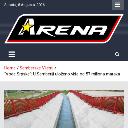
Skip
Subota, 8 Augusta, 2026
to
content
Provjereno. Tačno. Objektivno.
NTV Arena
Home
Semberske Vijesti
“Vode Srpske”: U Semberiji uloženo više od 57 miliona maraka