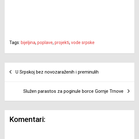
Tags:
bijeljina
,
poplave
,
projekti
,
vode srpske
Navigacija
U Srpskoj bez novozaraženih i preminulih
članaka
Služen parastos za poginule borce Gornje Trnove
Komentari: