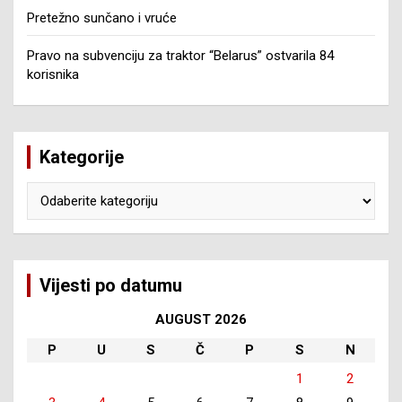
Pretežno sunčano i vruće
Pravo na subvenciju za traktor “Belarus” ostvarila 84
korisnika
Kategorije
Kategorije
Vijesti po datumu
AUGUST 2026
P
U
S
Č
P
S
N
1
2