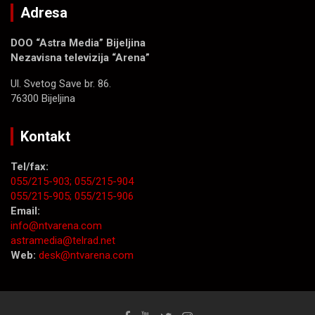
Adresa
DOO “Astra Media” Bijeljina
Nezavisna televizija “Arena”
Ul. Svetog Save br. 86.
76300 Bijeljina
Kontakt
Tel/fax:
055/215-903;
055/215-904
055/215-905;
055/215-906
Email:
info@ntvarena.com
astramedia@telrad.net
Web:
desk@ntvarena.com