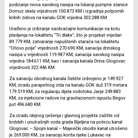
podizanje nivoa savskog nasipa na lokaciji pumpne stanice
Domuz skela vrijednosti 100.873 KM i izgradnja potpornih
krilnih zidova na kanalu GOK vrijedna 302.288 KM.
Urađeno je izdizanje saobraćajne komunikacije na kotu
plavljenja na lokalitetu “Tri dlake”, što je projekat vrijedan
89.779 KM, zatvaranje napuštenih starača na lokalitetu
“Orlovo polje” vrijednosti 270.690 KM, sanacija drinskog
nasipa u vrijednosti 119.987 KM, sanacija savskog nasipa
vrijedna 184.611 KM, kao i sanacija kanala Drina-Glogovac
vrijednosti 322.446 KM.
Za sanaciju obodnog kanala Selište izdvojeno je 149.927
KM, izradu parapetnog zida na kanalu GOK duž 319 metara
179.519 KM, za regulaciju dijela vodotoka Janje 249.883
KM, za injekcione radove na gravitacionom ispustu Begov
put 496.680 KM.
Za izradu idejnog rješenja i glavnog projekta zaštite od
brdskih i unutrašnjih voda grada Bijeljina na potezu kanal
Glogovac – Spojni kanal – Majevički obodni kanal utrošeno
je 269.000 KM, za sanaciju korita rijeke Lukavac na