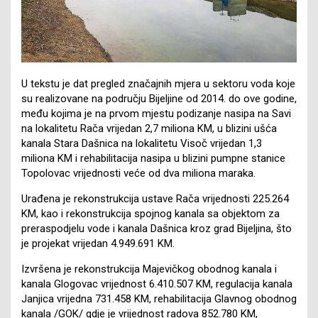
U tekstu je dat pregled značajnih mjera u sektoru voda koje
su realizovane na području Bijeljine od 2014. do ove godine,
među kojima je na prvom mjestu podizanje nasipa na Savi
na lokalitetu Rača vrijedan 2,7 miliona KM, u blizini ušća
kanala Stara Dašnica na lokalitetu Visoč vrijedan 1,3
miliona KM i rehabilitacija nasipa u blizini pumpne stanice
Topolovac vrijednosti veće od dva miliona maraka.
Urađena je rekonstrukcija ustave Rača vrijednosti 225.264
KM, kao i rekonstrukcija spojnog kanala sa objektom za
preraspodjelu vode i kanala Dašnica kroz grad Bijeljina, što
je projekat vrijedan 4.949.691 KM.
Izvršena je rekonstrukcija Majevičkog obodnog kanala i
kanala Glogovac vrijednost 6.410.507 KM, regulacija kanala
Janjica vrijedna 731.458 KM, rehabilitacija Glavnog obodnog
kanala /GOK/ gdje je vrijednost radova 852.780 KM,