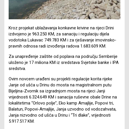
Kroz projekat ublažavanja konkavne krivine na rijeci Drini
izdvojeno je 963.250 KM, za sanaciju i regulaciju dijela
vodotoka Lukavac 749.783 KM i za rješavanje imovinsko-
pravnih odnosa radi izvođenja radova 1.683.609 KM.
Za unapređenje zaštite od poplava na području Semberije
uloženo je 17 miliona KM iz sredstava Svjetske banke i IPA
sredstva.
Ovim novcem urađeni su projekti regulacije korita rijeke
Janje od ušća u Drinu do mosta na magistralnom putu
Bijeljina-Zvornik sa izgradnjom mosta na rijeci Janji
vrijednosti 6.324.649 KM i sanacija ruševne obale Drine na
lokalitetima “Orlovo polje”, Eko kamp Amajlije, Popovi tri,
Balatun, Popovi-Amajlije, Janja uzvodno od vodozahvata,
Janja nizvodno od ušća u Drinu i “Tri dlake”, vrijednosti
5.917.517 KM.