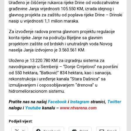
Urađeno je čišćenje rukavca rijeke Drine od vodozahvatne
građevine Janja vrijednosti 105.550 KM, izrada idejnog i
glavnog projekta za zaštitu od poplava rijeke Drine – Drinski
nasip u vrijednosti 1,1 milion maraka.
Za izvođenje radova prema glavnom projektu regulacije
korita rijeke Janje na području Bijeljine sa glavnim
projektom zaštite od brdskih i unutrašnjih voda Novog
naselja Janja izdvojeno je 3.560.561 KM.
Uloženo je 13.220.780 KM za izgradnju sistema za
navodnjavanje u Semberiji – “Donje Crnjelovo” na površini
od 550 hektara, “Batković” 834 hektara, kao i sanacija,
rekonstrukcija i uređenje kanala “Stara Dašnica” sa
izmuljavanjem i osposobljavanjem “drenova” u
hidromelioracionom sistemu.
Pratite nas na našoj
Facebook
i
Instagram
stranici,
Twitter
nalogu i
Youtube
kanalu –
www.ntvarena.com
Podijeli vijest: