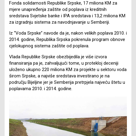
Fonda solidarnosti Republike Srpske, 17 miliona KM za
mjere unapređenja zaštite od poplava iz kreditnih
sredstava Svjetske banke i IPA sredstava i 13,2 miliona KM
za izgradnju sistema za navodnjavanje u Semberiji.
Iz “Voda Srpske” navode da je, nakon velikih poplava 2010. i
2014. godine, Republika Srpska pokrenula program obnove
cjelokupnog sistema zaštite od poplava.
Vlada Republike Srpske obezbijedila je više izvora
finansiranja pa je, zahvaljujući tome, u protekloj deceniji
uloženo ukupno 220 miliona KM za projekte u sektoru voda
širom Srpske, a najviše sredstava investirano je na
području Bijeljine jer je Semberija pretrpjela najveću štetu u
poplavama 2010. i 2014. godine.