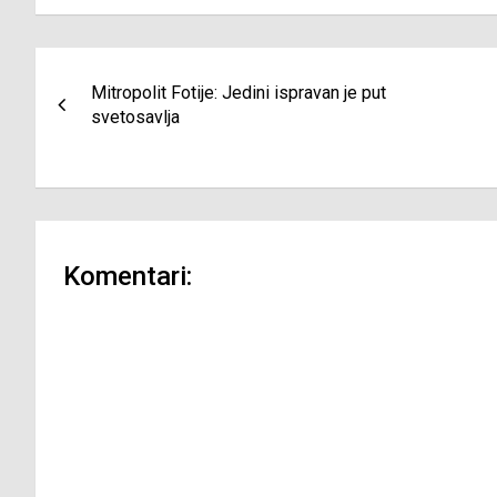
Navigacija
Mitropolit Fotije: Jedini ispravan je put
članaka
svetosavlja
Komentari: