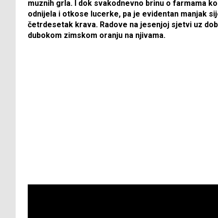
muznih grla. I dok svakodnevno brinu o farmama ko
odnijela i otkose lucerke, pa je evidentan manjak si
četrdesetak krava. Radove na jesenjoj sjetvi uz dobr
dubokom zimskom oranju na njivama.