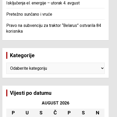
Isključenja el. energije – utorak 4. avgust
Pretežno sunčano i vruće
Pravo na subvenciju za traktor “Belarus” ostvarila 84
korisnika
Kategorije
Kategorije
Vijesti po datumu
AUGUST 2026
P
U
S
Č
P
S
N