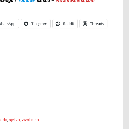
nalogu i
Youtube
kanalu –
www.ntvarena.com
hatsApp
Telegram
Reddit
Threads
reda
,
sjetva
,
zivot sela