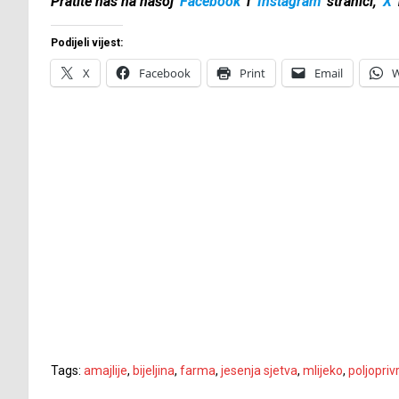
Pratite nas na našoj
Facebook
i
Instagram
stranici,
X
Podijeli vijest:
X
Facebook
Print
Email
W
Tags:
amajlije
,
bijeljina
,
farma
,
jesenja sjetva
,
mlijeko
,
poljopriv