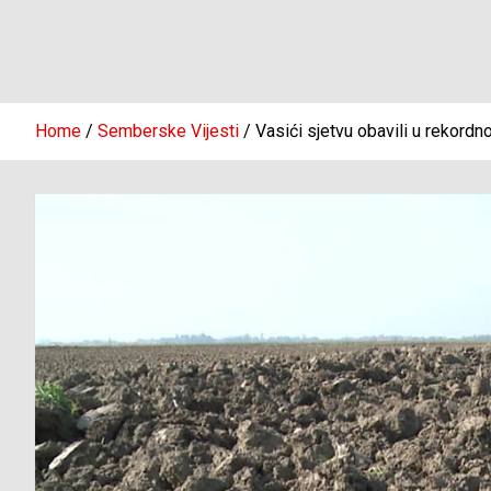
Home
Semberske Vijesti
Vasići sjetvu obavili u rekord