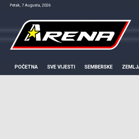
Skip
Petak, 7 Augusta, 2026
to
content
Provjereno. Tačno. Objektivno.
NTV Arena
POČETNA
SVE VIJESTI
SEMBERSKE
ZEMLJ